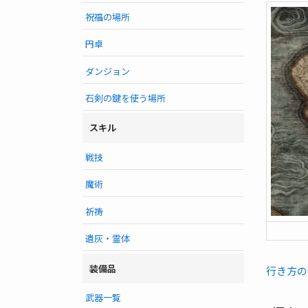
祝福の場所
円卓
ダンジョン
石剣の鍵を使う場所
スキル
戦技
魔術
祈祷
遺灰・霊体
装備品
行き方の
武器一覧