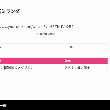
花ミランダ
/www.youtube.com/watch?v=HFThtfVe2B4
参考動画の紹介
ン
2100
名
効果
マン
]緑琥珀のメダリオン
スタミナ最大値＋
一覧