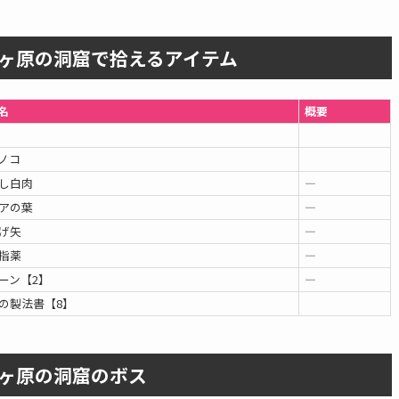
ヶ原の洞窟で拾えるアイテム
名
概要
ノコ
し白肉
―
アの葉
―
げ矢
―
指薬
―
ーン【2】
―
の製法書【8】
ヶ原の洞窟のボス