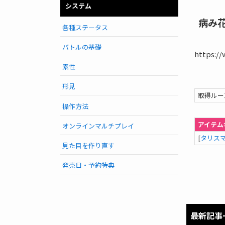
システム
病み
各種ステータス
バトルの基礎
https:/
素性
形見
取得ルー
操作方法
アイテム
オンラインマルチプレイ
[
タリス
見た目を作り直す
発売日・予約特典
最新記事