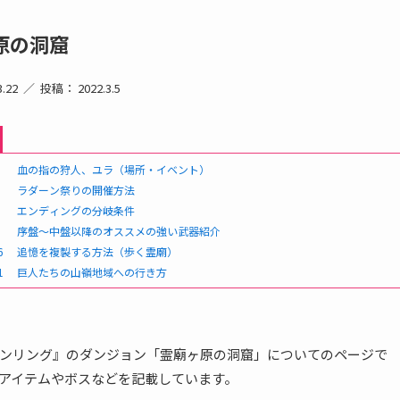
原の洞窟
.22
投稿： 2022.3.5
血の指の狩人、ユラ（場所・イベント）
ラダーン祭りの開催方法
エンディングの分岐条件
序盤〜中盤以降のオススメの強い武器紹介
6
追憶を複製する方法（歩く霊廟）
1
巨人たちの山嶺地域への行き方
ンリング』のダンジョン「霊廟ヶ原の洞窟」についてのページで
アイテムやボスなどを記載しています。