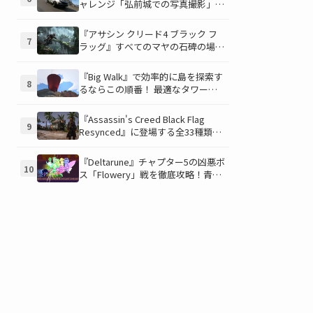
ャレンジ「弘前城での写真撮影」攻
略ガイド！クラシックスポーツカー
で日本の名城を駆け巡り、特別な報
『アサシン クリード4 ブラック フ
7
酬を手に入れよう！
ラッグ』すべてのマヤの石碑の場所
と座標が公開！銃弾を弾く特殊なマ
ヤの衣装を入手して海賊ライフを有
『Big Walk』で効率的に島を探索す
8
利に進めよう！
るならこの順番！ 最適なタワー攻
略順序と各タワーで解放される機能
について解説
『Assassin's Creed Black Flag
9
Resynced』に登場する全33種類の
衣装が公開！海賊とアサシンのスタ
イルを自由にカスタマイズ！
『Deltarune』チャプター5の凶悪ボ
10
ス「Flowery」戦を徹底攻略！青い
ギミックと仲間との連携が勝利の鍵
を握る！