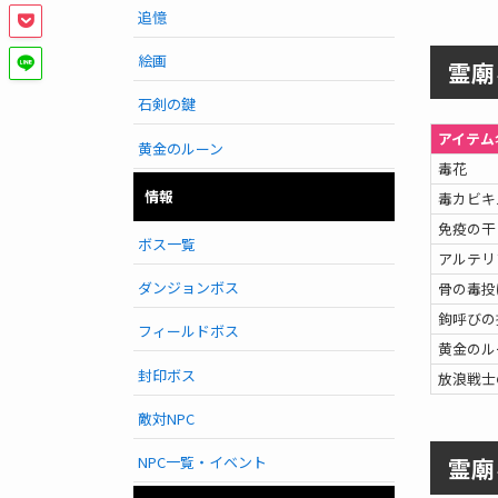
追憶
絵画
霊廟
石剣の鍵
アイテム
黄金のルーン
毒花
情報
毒カビキ
免疫の干
ボス一覧
アルテリ
ダンジョンボス
骨の毒投
鉤呼びの
フィールドボス
黄金のル
封印ボス
放浪戦士
敵対NPC
霊廟
NPC一覧・イベント