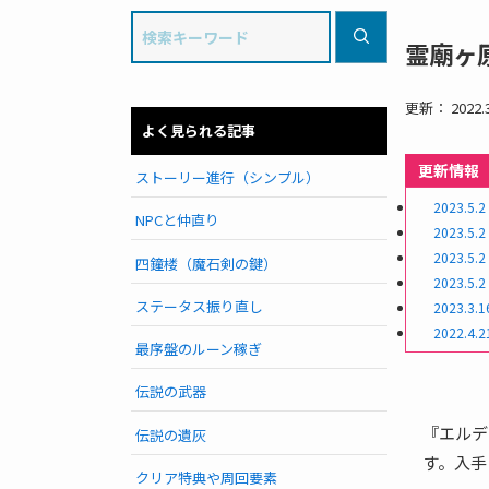
霊廟ヶ
更新： 2022.3
よく見られる記事
更新情報
ストーリー進行（シンプル）
2023.5.2
NPCと仲直り
2023.5.2
2023.5.2
四鐘楼（魔石剣の鍵）
2023.5.2
ステータス振り直し
2023.3.1
2022.4.2
最序盤のルーン稼ぎ
伝説の武器
『エルデ
伝説の遺灰
す。入手
クリア特典や周回要素