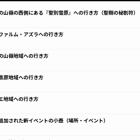
の山嶺の西側にある『聖別雪原』への行き方（聖樹の秘割符）
9
ファルム・アズラへの行き方
9
の山嶺地域への行き方
9
高原地域への行き方
9
エ地域への行き方
9
追加された新イベントの小壺（場所・イベント）
7