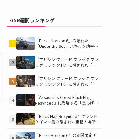
GNR週間ランキング
『Forza Horizon 6』の隠れた
1
「Under the Sea」スキルを効率的
に獲得する方法！チャレンジクリア
の鍵は伊東の海藻養殖場にあり！
『アサシン クリード ブラック フラ
2
ッグ リシンクド』に隠された「黒
ひげの財宝」の謎を解き明かす！海
底洞窟の危険を乗り越え、伝説の報
『アサシン クリード ブラック フラ
3
酬を手に入れよう
ッグ リシンクド』に隠された「修
復可能な宝の地図」全5種を徹底解
説！伝説のアイテムや新衣装を手に
『Assassin's Creed Black Flag
4
入れるための「地図の断片」入手方
Resynced』に登場する「黒ひげの
法と修復のコツを紹介！
財宝」の場所と入手方法を徹底解
説！隠された財宝を見つけよう！
『Black Flag Resynced』グランド
5
ケイマン島の隠された宝箱の場所を
徹底解説！秘密の「酔っ払いルー
ト」でしか到達できないお宝も明ら
『Forza Horizon 6』の期間限定チ
6
かに