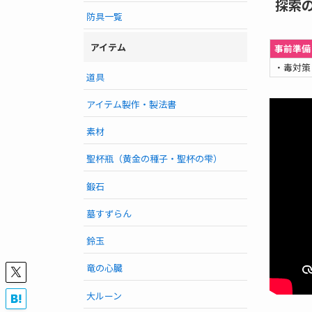
探索
防具一覧
アイテム
事前準備
・毒対策
道具
アイテム製作・製法書
素材
聖杯瓶（黄金の種子・聖杯の雫）
鍛石
墓すずらん
鈴玉
竜の心臓
大ルーン