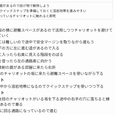
罠があるので投げ物で解除しよう
クイックステップを準備しておくと溶岩地帯を進みやすい
っているチャリオットに触れると即死
坂の横に避難スペースがあるので活用しつつチャリオットを避けて
ていく
には難しいので途中で安全マージンを取りながら進もう
下の方に左に進む道があるので入る
に入ったら右奥に見える階段をのぼる
を登ったら左の通路奥に向かう
放射の罠がある部屋に来たら右折
目のチャリオットの坂に来たら避難スペースを使いながら下る
ート
中から溶岩地帯になるのでクイックステップを使いつつ下る
ート
台目のチャリオットがいる坂を下る途中の右手の穴に落ちると縁
あるので乗る
に回る通路になっているので進む