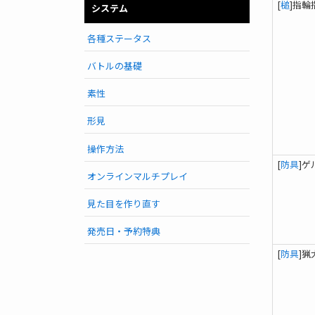
[
槌
]指輪
システム
各種ステータス
バトルの基礎
素性
形見
操作方法
[
防具
]
オンラインマルチプレイ
見た目を作り直す
発売日・予約特典
[
防具
]