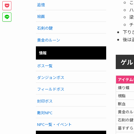
こ
追憶
ハ
絵画
梁
チ
石剣の鍵
下り
後は
黄金のルーン
情報
ゲル
ボス一覧
ダンジョンボス
アイテム
燻り蝶
フィールドボス
根脂
封印ボス
獣血
黄金のル
敵対NPC
石剣の鍵
NPC一覧・イベント
墓すずら