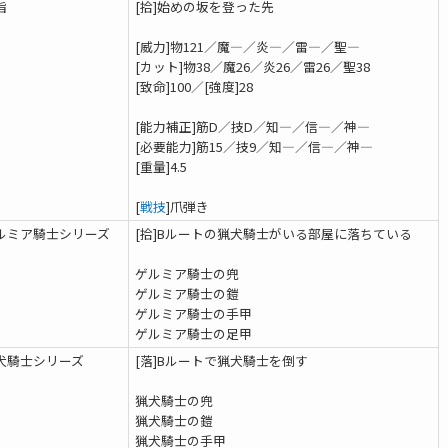
指
[拾]始めの坂を登った先
[威力]物121／魔―／炎―／雷―／聖―
[カット]物38／魔26／炎26／雷26／聖38
[致命]100／[強度]28
[能力補正]筋D／技D／知―／信―／神―
[必要能力]
筋15／技9／知―／信―／神―
[重量]4.5
[
戦技
]爪弾き
ゲルミア騎士シリーズ
[拾]Bルートの猟犬騎士がいる部屋に落ちている
ゲルミア騎士の兜
ゲルミア騎士の鎧
ゲルミア騎士の手甲
ゲルミア騎士の足甲
猟犬騎士シリーズ
[落]Bルートで猟犬騎士を倒す
猟犬騎士の兜
猟犬騎士の鎧
猟犬騎士の手甲