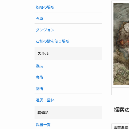
祝福の場所
円卓
ダンジョン
石剣の鍵を使う場所
スキル
戦技
魔術
祈祷
遺灰・霊体
探索
装備品
武器一覧
事前準備