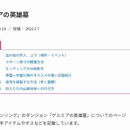
アの英雄墓
.10
投稿： 2022.3.7
血の指の狩人、ユラ（場所・イベント）
ラダーン祭りの開催方法
エンディングの分岐条件
序盤〜中盤以降のオススメの強い武器紹介
6
追憶を複製する方法（歩く霊廟）
1
巨人たちの山嶺地域への行き方
ンリング』のダンジョン「ゲルミアの英雄墓」についてのページ
手アイテムやボスなどを記載しています。