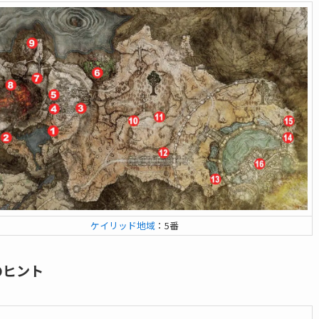
ケイリッド地域
：5番
のヒント