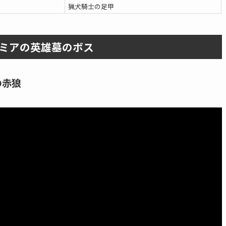
猟犬騎士の足甲
ミアの英雄墓のボス
の赤狼