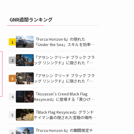
GNR週間ランキング
『Forza Horizon 6』の隠れた
1
「Under the Sea」スキルを効率的
に獲得する方法！チャレンジクリア
の鍵は伊東の海藻養殖場にあり！
『アサシン クリード ブラック フラ
2
ッグ リシンクド』に隠された「黒
ひげの財宝」の謎を解き明かす！海
底洞窟の危険を乗り越え、伝説の報
『アサシン クリード ブラック フラ
3
酬を手に入れよう
ッグ リシンクド』に隠された「修
復可能な宝の地図」全5種を徹底解
説！伝説のアイテムや新衣装を手に
『Assassin's Creed Black Flag
4
入れるための「地図の断片」入手方
Resynced』に登場する「黒ひげの
法と修復のコツを紹介！
財宝」の場所と入手方法を徹底解
説！隠された財宝を見つけよう！
『Black Flag Resynced』グランド
5
ケイマン島の隠された宝箱の場所を
徹底解説！秘密の「酔っ払いルー
ト」でしか到達できないお宝も明ら
『Forza Horizon 6』の期間限定チ
6
かに