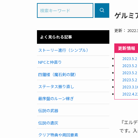
ゲルミ
更新： 2022.3
よく見られる記事
更新情報
ストーリー進行（シンプル）
2023.5.2
NPCと仲直り
2023.5.2
2023.5.2
四鐘楼（魔石剣の鍵）
2023.5.2
ステータス振り直し
2023.3.1
2022.4.2
最序盤のルーン稼ぎ
伝説の武器
『エルデ
伝説の遺灰
です。入
クリア特典や周回要素