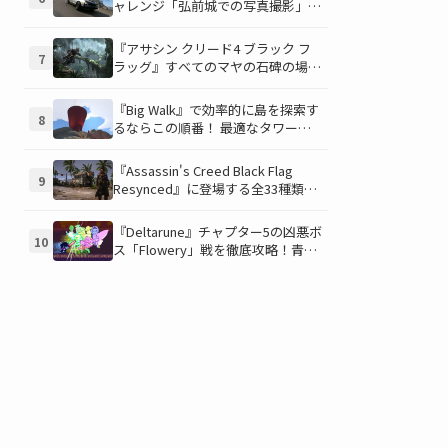
ャレンジ「弘前城での写真撮影」攻
略ガイド！クラシックスポーツカー
で日本の名城を駆け巡り、特別な報
『アサシン クリード4 ブラック フ
7
酬を手に入れよう！
ラッグ』すべてのマヤの石碑の場所
と座標が公開！銃弾を弾く特殊なマ
ヤの衣装を入手して海賊ライフを有
『Big Walk』で効率的に島を探索す
8
利に進めよう！
るならこの順番！ 最適なタワー攻
略順序と各タワーで解放される機能
について解説
『Assassin's Creed Black Flag
9
Resynced』に登場する全33種類の
衣装が公開！海賊とアサシンのスタ
イルを自由にカスタマイズ！
『Deltarune』チャプター5の凶悪ボ
10
ス「Flowery」戦を徹底攻略！青い
ギミックと仲間との連携が勝利の鍵
を握る！