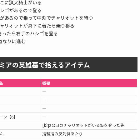
こに猟犬騎士がいる
シゴがあるので登る
があるので乗って中央でチャリオットを待つ
ャリオットが真下に着たら乗り移る
きったら右手のハシゴを登る
道なりに進む
ミアの英雄墓で拾えるアイテム
名
概要
―
―
―
ーン【6】
―
[拾]2台目のチャリオットがいる坂を登った先
ん
指輪指の反対側あたり