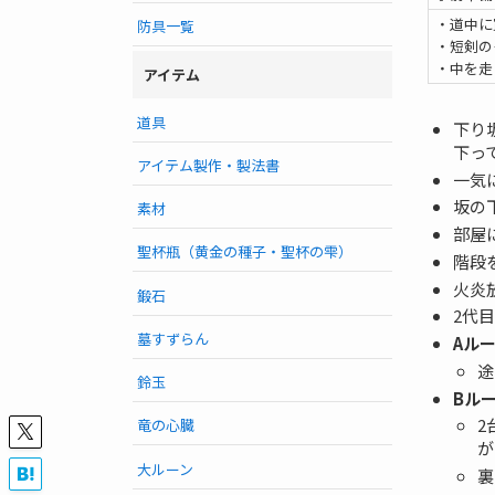
・道中に
防具一覧
・短剣の
・中を走
アイテム
道具
下り
下っ
アイテム製作・製法書
一気
坂の
素材
部屋
聖杯瓶（黄金の種子・聖杯の雫）
階段
火炎
鍛石
2代
墓すずらん
Aル
途
鈴玉
Bル
2
竜の心臓
が
大ルーン
裏