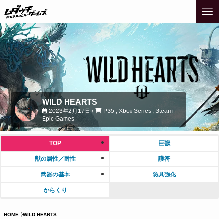
WILD HEARTS
2023年2月17日 /
PS5 , Xbox Series , Steam ,
Epic Games
TOP
巨獣
獣の属性／耐性
護符
武器の基本
防具強化
からくり
HOME
WILD HEARTS