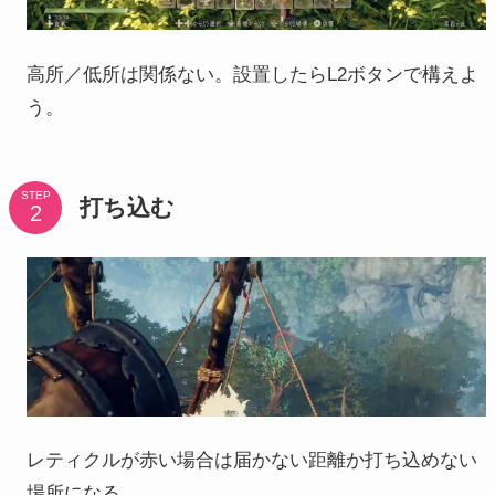
高所／低所は関係ない。設置したらL2ボタンで構えよ
う。
STEP
打ち込む
レティクルが赤い場合は届かない距離か打ち込めない
場所になる。