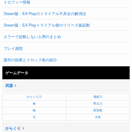
トロフィー情報
Steam版：EA Playのトライアル不具合の解消法
Steam版：EA Playトライアル後のリリース版起動
エラーで起動しない人用のまとめ
プレイ感想
護符の効果とドロップ表の紹介
ゲームデータ
武器
からくり刀
飛燕刀
傘
野太刀
槌
変形棍
弓
大筒
からくり