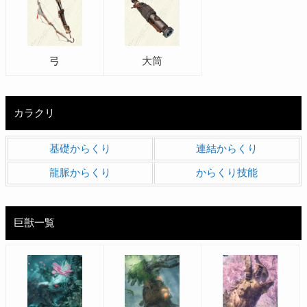
弓
大筒
カラクリ
基礎からくり
連結からくり
龍脈からくり
からくり技能
巨獣一覧