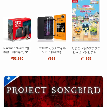
Nintendo Switch 2(日
Switch2 ガラスフイル
たまごっちのプチプチ
本語・国内専用) マリ
ム ガイド枠付き
おみせっち おまちど
オカート ワールド セ
【Seninhi 】【2枚セ
～さま！
¥53,980
¥998
¥4,855
ット
ット 日本旭硝子製-高
品質 】