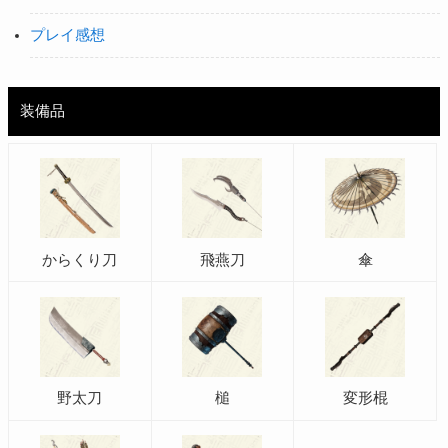
プレイ感想
装備品
からくり刀
飛燕刀
傘
野太刀
槌
変形棍