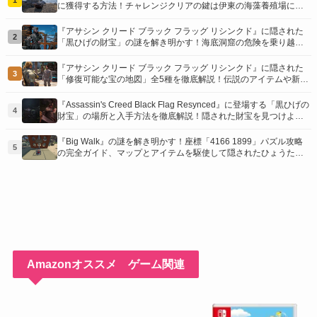
に獲得する方法！チャレンジクリアの鍵は伊東の海藻養殖場にあ
り！
『アサシン クリード ブラック フラッグ リシンクド』に隠された
2
「黒ひげの財宝」の謎を解き明かす！海底洞窟の危険を乗り越
え、伝説の報酬を手に入れよう
『アサシン クリード ブラック フラッグ リシンクド』に隠された
3
「修復可能な宝の地図」全5種を徹底解説！伝説のアイテムや新衣
装を手に入れるための「地図の断片」入手方法と修復のコツを紹
介！
『Assassin's Creed Black Flag Resynced』に登場する「黒ひげの
4
財宝」の場所と入手方法を徹底解説！隠された財宝を見つけよ
う！
『Big Walk』の謎を解き明かす！座標「4166 1899」パズル攻略
5
の完全ガイド、マップとアイテムを駆使して隠されたひょうたん
を手に入れよう！
Amazonオススメ ゲーム関連