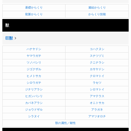
基礎からくり
連結からくり
龍脈からくり
からくり技能
獣
巨獣
ハナヤドシ
コハクヌシ
ヤマウガチ
スナツヅミ
ツノバシリ
クニナラシ
ジゴクザル
カサヤドシ
ヒメトサカ
クロマトイ
シロウガチ
ラセツ
ジナリアラシ
シロマトイ
ヒガンバシリ
アマテラス
カバネアラシ
オニトサカ
ジョウドザル
アラガネ
シラヌイ
アマツオロチ
獣の属性／耐性