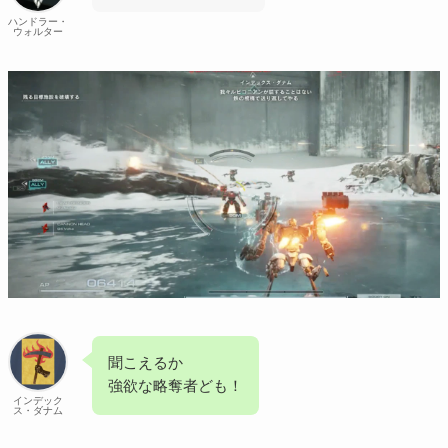
ハンドラー・
ウォルター
聞こえるか
強欲な略奪者ども！
インデック
ス・ダナム