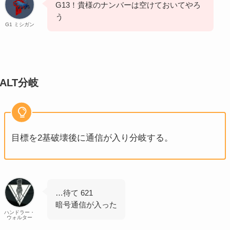
G13！貴様のナンバーは空けておいてやろ
う
G1 ミシガン
ALT分岐
目標を2基破壊後に通信が入り分岐する。
…待て 621
暗号通信が入った
ハンドラー・
ウォルター