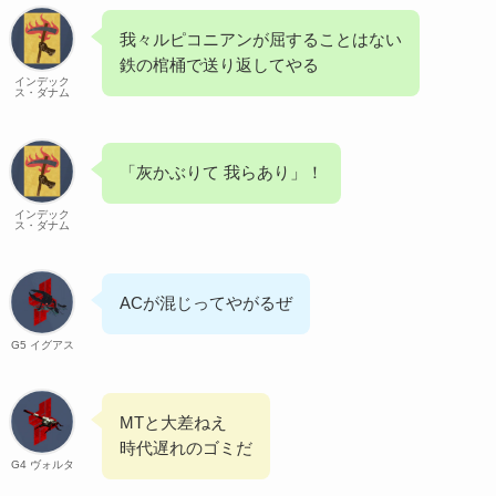
我々ルピコニアンが屈することはない
鉄の棺桶で送り返してやる
インデック
ス・ダナム
「灰かぶりて 我らあり」！
インデック
ス・ダナム
ACが混じってやがるぜ
G5 イグアス
MTと大差ねえ
時代遅れのゴミだ
G4 ヴォルタ