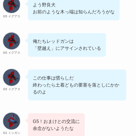
よう野良犬
お前のような木っ端は知らんだろうがな
G5 イグアス
俺たちレッドガンは
「壁越え」にアサインされている
G5 イグアス
この仕事は慣らしだ
終わったら土着どもの要塞を落としにかか
G5 イグアス
るのよ
G5！おまけとの交流に
余念がないようたな
G1 ミシガン