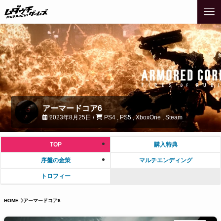
アーマードコア6
2023年8月25日 /
PS4 , PS5 , XboxOne , Steam
TOP
購入特典
序盤の金策
マルチエンディング
トロフィー
HOME
アーマードコア6