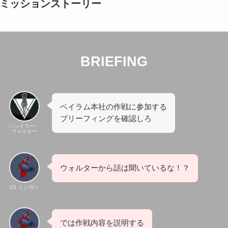
ミッションストーリー
BRIEFING
ベイラム本社の作戦に参加する
ブリーフィングを確認しろ
ハンドラー・
ウォルター
ウォルターから話は聞いているな！？
G1 ミシガン
では作戦内容を説明する