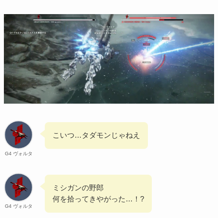
こいつ…タダモンじゃねえ
G4 ヴォルタ
ミシガンの野郎
何を拾ってきやがった…！?
G4 ヴォルタ