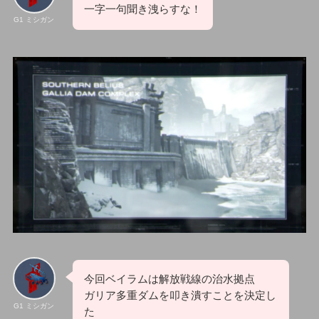
一字一句聞き洩らすな！
G1 ミシガン
今回ベイラムは解放戦線の治水拠点
ガリア多重ダムを叩き潰すことを決定し
G1 ミシガン
た