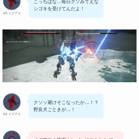
こっちはな…毎日クソみてえな
シゴキを受けてんだよ！
G5 イグアス
クソッ避けそこなったか…！？
野良犬ごときが…！
G5 イグアス