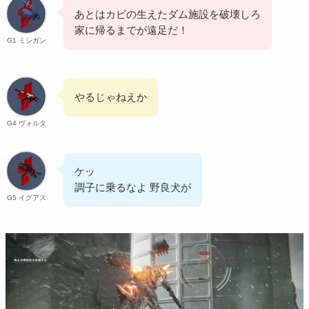
あとはカビの生えたダム施設を破壊しろ
家に帰るまでが遠足だ！
G1 ミシガン
やるじゃねえか
G4 ヴォルタ
ケッ
調子に乗るなよ 野良犬が
G5 イグアス