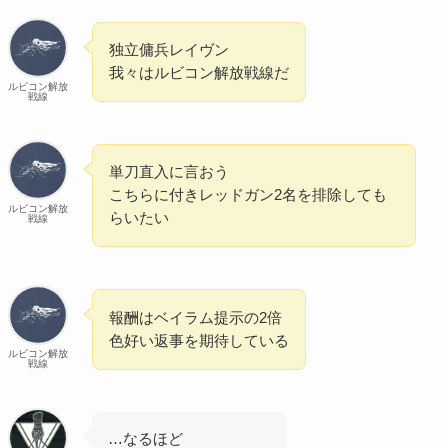
独立傭兵レイヴン
我々はルビコン解放戦線だ
ルビコン解放
戦線
単刀直入に言おう
こちらに付きレッドガン2名を排除しても
ルビコン解放
らいたい
戦線
報酬はベイラム提示の2倍
色好い返事を期待している
ルビコン解放
戦線
…なるほど