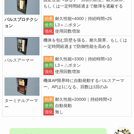
もしくは一定時間経過まで敵弾を遮蔽する
効果
耐久性能+4000｜持続時間+25
パルスプロテクシ
使用
L3＋△ボタン
ョン
強化
使用回数増加
機体を包む防壁を張る。耐久限界、もしくは
一定時間経過まで防御性能を高める
効果
耐久性能+3300｜持続時間+10
パルスアーマー
使用
L3＋△ボタン
強化
使用回数増加
機体AP限界時に自動発動するパルスアーマ
ー。APは1になる。回数は1回のみ
効果
耐久性能+20000｜持続時間+2
ターミナルアーマ
使用
自動発動
ー
強化
無し