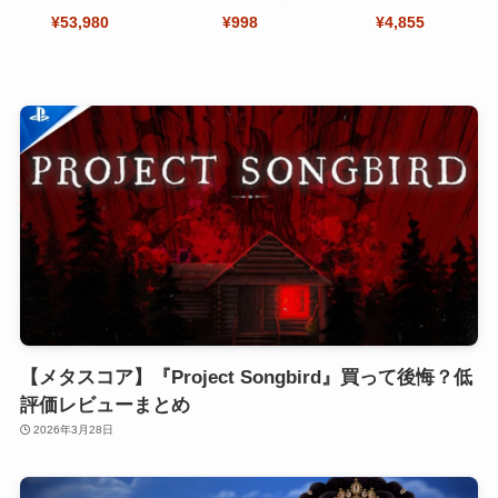
オカート ワールド セ
【Seninhi 】【2枚セ
～さま！
¥53,980
¥998
¥4,855
ット
ット 日本旭硝子製-高
品質 】
【メタスコア】『Project Songbird』買って後悔？低
評価レビューまとめ
2026年3月28日