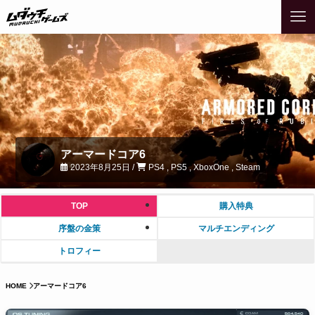
アーマードコア6
2023年8月25日 /
PS4 , PS5 , XboxOne , Steam
TOP
購入特典
序盤の金策
マルチエンディング
トロフィー
HOME
アーマードコア6