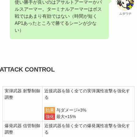
使い勝手が良いのはアサルトアーマーかパ
ルスアーマー。ターミナルアーマーはボス
ムダウチ
戦ではあまり有効ではない（時間が短く
AP1あったところで勝てるシーンが少な
い）
ATTACK CONTROL
実弾武器 射撃制御
近接武器を除く全ての実弾属性攻撃を強化す
調整
る
効果
与ダメージ+3%
強化
最大+15%
爆発武器 信管制御
近接武器を除く全ての爆発属性攻撃を強化す
調整
る