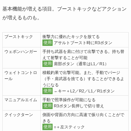
基本機能が増える項目。ブーストキックなどアクション
が増えるものも。
ブーストキック
衝撃力に優れたキックを放てる
使用
アサルトブースト時にR3ボタン
ウェポンハンガー
手持ち武器を肩に付けて出撃できる。持ち替
えて射撃することが可能
使用
肩部ボタン（通常はL1／R1）
ウェイトコントロ
積載釣果で出撃可能。また、手動でパージ
ール
（手・肩武器を捨てる）することができるよ
うになる
使用
←キー＋L2／R2／L1／R1ボタン
マニュアルエイム
手動で照準操作が可能になる
使用
R3ボタン長押しで切り替え
クイックターン
側面や背面の方向に高速で振り向くことがで
きる
使用
○＋左スティック