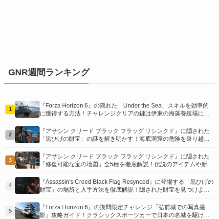
GNR週間ランキング
『Forza Horizon 6』の隠れた「Under the Sea」スキルを効率的
1
に獲得する方法！チャレンジクリアの鍵は伊東の海藻養殖場にあ
り！
『アサシン クリード ブラック フラッグ リシンクド』に隠された
2
「黒ひげの財宝」の謎を解き明かす！海底洞窟の危険を乗り越
え、伝説の報酬を手に入れよう
『アサシン クリード ブラック フラッグ リシンクド』に隠された
3
「修復可能な宝の地図」全5種を徹底解説！伝説のアイテムや新衣
装を手に入れるための「地図の断片」入手方法と修復のコツを紹
介！
『Assassin's Creed Black Flag Resynced』に登場する「黒ひげの
4
財宝」の場所と入手方法を徹底解説！隠された財宝を見つけよ
う！
『Forza Horizon 6』の期間限定チャレンジ「弘前城での写真撮
5
影」攻略ガイド！クラシックスポーツカーで日本の名城を駆け巡