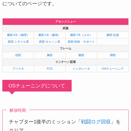
についてのページです。
アセンメニュー
武器
腕部:KE（物理）
腕部:CE（爆発）
腕部:TE（エネ）
腕部:近接
肩部:ミサイル系
肩部:キャノン系
肩部:特殊・サポート
フレーム
頭部
胸部
腕部
脚部
インナー／拡張
ブースタ
FCS
ジェネレータ
OSチューニング
OSチューニングについて
解放時期
チャプター1後半のミッション「
戦闘ログ回収
」を
クリア