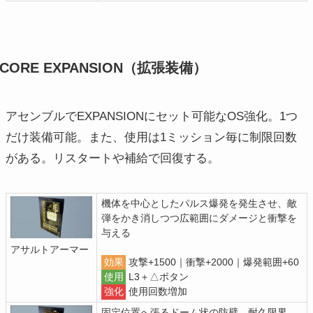
CORE EXPANSION（拡張装備）
アセンブルでEXPANSIONにセット可能なOS強化。1つ
だけ装備可能。また、使用は1ミッション毎に制限回数
がある。リスタートや補給で回復する。
機体を中心としたパルス爆発を発生させ、敵
弾をかき消しつつ広範囲にダメージと衝撃を
与える
アサルトアーマー
効果
攻撃+1500｜衝撃+2000｜爆発範囲+60
使用
L3＋△ボタン
強化
使用回数増加
固定位置へ張るドーム状の防壁。耐久限界、