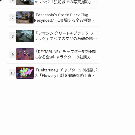
ャレンジ「弘前城での写真撮影」攻
略ガイド！クラシックスポーツカー
で日本の名城を駆け巡り、特別な報
マ
『Assassin's Creed Black Flag
7
酬を手に入れよう！
Resynced』に登場する全33種類の
衣装が公開！海賊とアサシンのスタ
イルを自由にカスタマイズ！
『アサシン クリード4 ブラック フ
8
ラッグ』すべてのマヤの石碑の場所
と座標が公開！銃弾を弾く特殊なマ
ヤの衣装を入手して海賊ライフを有
『DELTARUNE』チャプター5で仲間
9
利に進めよう！
になる全8キャラクターの勧誘方法
を徹底解説！見逃し厳禁のパシフィ
スト攻略ガイド
『Deltarune』チャプター5の凶悪ボ
10
ス「Flowery」戦を徹底攻略！青い
ギミックと仲間との連携が勝利の鍵
を握る！