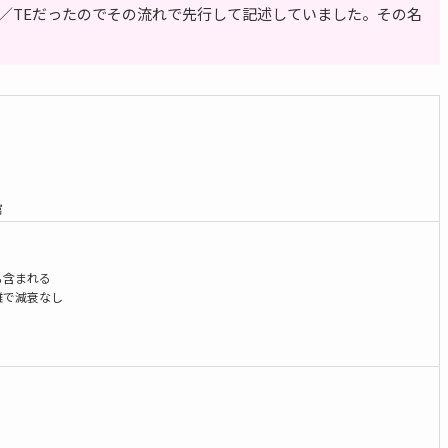
E／TEだったのでその流れで先行して記述していました。その名
富
も含まれる
離で減衰なし