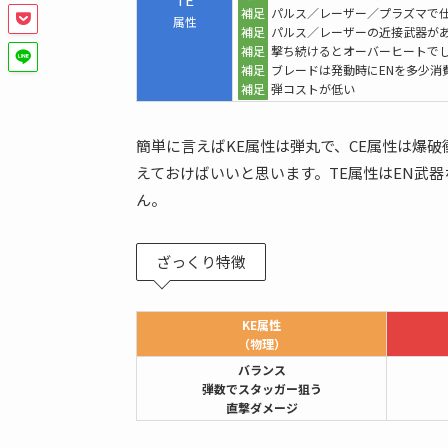
補足
パルス／レーザー／プラズマで
属性
補足
パルス／レーザーの近接武器が
補足
撃ち続けるとオーバーヒートで
補足
ブレードは発動時にENを多少消
補足
弾コストが低い
簡単に言えばKE属性は弾丸で、CE属性は爆破
えておけばいいと思います。TE属性はEN武
ん。
ざっくり特徴
KE属性
（物理）
バランス
弾数でスタッガー狙う
直撃ダメージ