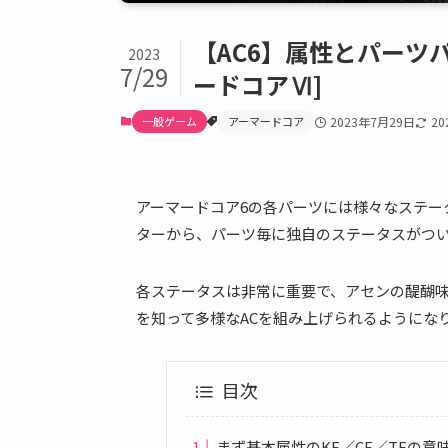
【AC6】属性とパーツ
2023
7/29
ードコアⅥ]
一般ゲーム
アーマードコア
2023年7月29日
2
アーマードコア6の各パーツには様々なステー
ターから、パーツ毎に独自のステータスがつ
各ステータスは非常に重要で、アセンの醍醐味
を知って多様なACを組み上げられるようにな
目次
まず基本属性のKE／CE／TEの意