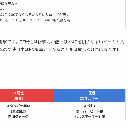
仕様が異なる
ある
しばらく撃てなくなるかわりにリロードが無い
費する。ただしオーバーヒート時でも発動可能
衝撃です。TE属性は衝撃力が低いけどAPを削りやすいビームと覚
器なので使用中はEN効率が下がることを考慮しなければなりませ
CE属性
TE属性
（爆発）
（エネルギー）
スタッガー狙い
AP削り
1撃の威力
オーバーヒート制
範囲ダメージ
パルスアーマー対策