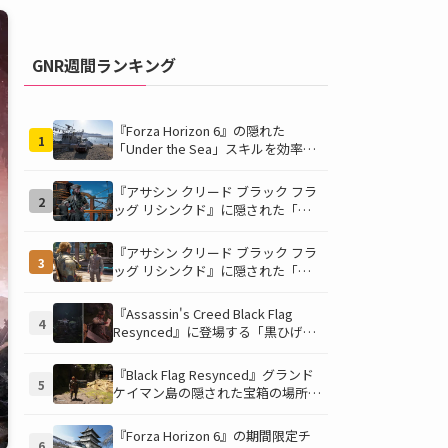
GNR週間ランキング
『Forza Horizon 6』の隠れた
1
「Under the Sea」スキルを効率的
に獲得する方法！チャレンジクリア
の鍵は伊東の海藻養殖場にあり！
『アサシン クリード ブラック フラ
2
ッグ リシンクド』に隠された「黒
ひげの財宝」の謎を解き明かす！海
底洞窟の危険を乗り越え、伝説の報
『アサシン クリード ブラック フラ
3
酬を手に入れよう
ッグ リシンクド』に隠された「修
復可能な宝の地図」全5種を徹底解
説！伝説のアイテムや新衣装を手に
『Assassin's Creed Black Flag
4
入れるための「地図の断片」入手方
Resynced』に登場する「黒ひげの
法と修復のコツを紹介！
財宝」の場所と入手方法を徹底解
説！隠された財宝を見つけよう！
『Black Flag Resynced』グランド
5
ケイマン島の隠された宝箱の場所を
徹底解説！秘密の「酔っ払いルー
ト」でしか到達できないお宝も明ら
『Forza Horizon 6』の期間限定チ
6
かに