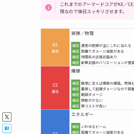
これまでのアーマードコアがKE／C
残なので後日スッキリさせます。
実弾／物理
KE
補足
通常の銃弾が主にこれに当たる
属性
補足
距離でダメージ減衰がある
補足
物理系の近接武器あり
補足
射撃武器のバリエーションが豊
爆弾
補足
簡単に言えば爆薬の爆風。燃焼
CE
補足
着弾して起爆ダメージなので距
属性
補足
範囲ダメージ
補足
弾数が少ない
補足
弾コストが高い
エネルギー
補足
いわゆるビーム
補足
距離でダメージ減衰がある
TE