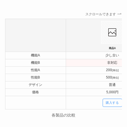
スクロールできます
商品A
機能A
少し古い
機能B
非対応
性能A
200
[単位]
性能B
500
[単位]
デザイン
普通
価格
5,000円
購入する
各製品の比較