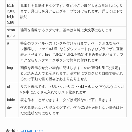
h1,h
見出しを意味するタグです。数が小さいほど大きな見出しになり
2,h3,
ます。見出しを分けるとグループで分けられます。詳しくは下で
h4,h
説明
5,h6
stron
強調を意味するタグです。基本は単純に
太文字
になります
g／b
a
特定のファイルへのリンクを付けられます。ページURLならペー
ジ推移し、ファイルURLならダウンロードおよびブラウザに直接
表示させます。href=”URL”とURLを指定する必要があります。ブ
ログならリンクマークボタンで簡単に付けれます
img
画像を表示させたい場合に記述します。src=”画像URL”と指定す
ると読み込んで表示されます。基本的にブログだと自動で書かれ
るので手動で書く機会はあまりありません
ul
リスト表示です。＜UL>＜LI>リスト</LI></UL>と言うふうに＜LI
>を中にたくさん入れてリスト化されます
table
表を作ることができます。タグは複雑なので下に書きます
div
何の意味もない万能なタグです。何もCSSを適用しない場合はた
だの透明な箱になります
参考：
HTMLとは