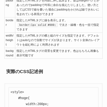
paddi
指定したHTMLタグを内部に押し込みます。昔はmarginバグとか
ng
あったのでpaddingで均等に余白を揃えたりしました。使い方と
してはCSSで線を書いた場合にpaddingをかければ線できれいに
包まれている表現ができます
borde
指定したHTMLタグに線を表示します。
r
で太さ・線種・色を一括で指定
border:1px solid #000;
できます
width/
指定したHTMLタグの横と縦のサイズを指定できます。デフォル
heigh
トはautoなので自動でサイズが決まります。サイト全体のレイア
t
ウトを組む時によく利用されます
backg
指定したHTMLタグの背景を変更できます。色はもちろん画像も
round
表示可能です
実際のCSS記述例
<style>

	#hoge{

 		width:200px;
