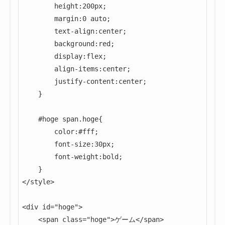
 		height:200px;

 		margin:0 auto;

 		text-align:center;

 		background:red;

 		display:flex;

 		align-items:center;

 		justify-content:center;

 	}

	#hoge span.hoge{

 		color:#fff;

 		font-size:30px;

		font-weight:bold; 

 	}

</style>

<div id="hoge">

	<span class="hoge">ゲーム</span>
