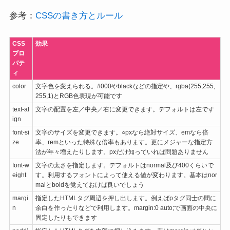
参考：
CSSの書き方とルール
CSS
効果
プロ
パテ
ィ
color
文字色を変えられる。#000やblackなどの指定や、rgba(255,255,
255,1)とRGB色表現が可能です
text-al
文字の配置を左／中央／右に変更できます。デフォルトは左です
ign
font-si
文字のサイズを変更できます。○pxなら絶対サイズ、emなら倍
ze
率、remといった特殊な倍率もあります。更にメジャーな指定方
法が年々増えたりします。pxだけ知っていれば問題ありません
font-w
文字の太さを指定します。デフォルトはnormal及び400くらいで
eight
す。利用するフォントによって使える値が変わります。基本はnor
malとboldを覚えておけば良いでしょう
margi
指定したHTMLタグ周辺を押し出します。例えばpタグ同士の間に
n
余白を作ったりなどで利用します。margin:0 auto;で画面の中央に
固定したりもできます