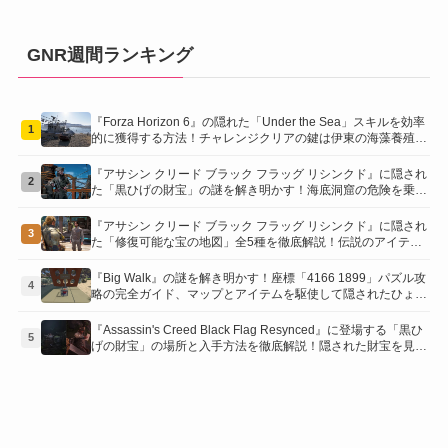
GNR週間ランキング
『Forza Horizon 6』の隠れた「Under the Sea」スキルを効率
1
的に獲得する方法！チャレンジクリアの鍵は伊東の海藻養殖場
にあり！
『アサシン クリード ブラック フラッグ リシンクド』に隠され
2
た「黒ひげの財宝」の謎を解き明かす！海底洞窟の危険を乗り
越え、伝説の報酬を手に入れよう
『アサシン クリード ブラック フラッグ リシンクド』に隠され
3
た「修復可能な宝の地図」全5種を徹底解説！伝説のアイテム
や新衣装を手に入れるための「地図の断片」入手方法と修復の
コツを紹介！
『Big Walk』の謎を解き明かす！座標「4166 1899」パズル攻
4
略の完全ガイド、マップとアイテムを駆使して隠されたひょう
たんを手に入れよう！
『Assassin's Creed Black Flag Resynced』に登場する「黒ひ
5
げの財宝」の場所と入手方法を徹底解説！隠された財宝を見つ
けよう！