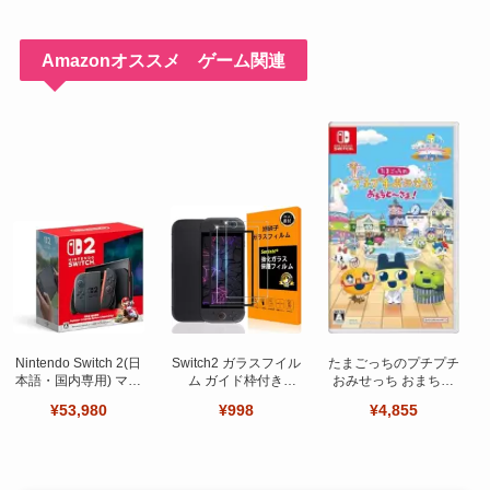
Amazonオススメ ゲーム関連
Nintendo Switch 2(日
Switch2 ガラスフイル
たまごっちのプチプチ
本語・国内専用) マリ
ム ガイド枠付き
おみせっち おまちど
オカート ワールド セ
【Seninhi 】【2枚セ
～さま！
¥53,980
¥998
¥4,855
ット
ット 日本旭硝子製-高
品質 】