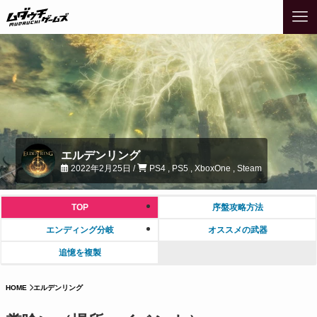
エルデンリング
2022年2月25日 /
PS4 , PS5 , XboxOne , Steam
TOP
序盤攻略方法
エンディング分岐
オススメの武器
追憶を複製
HOME
エルデンリング