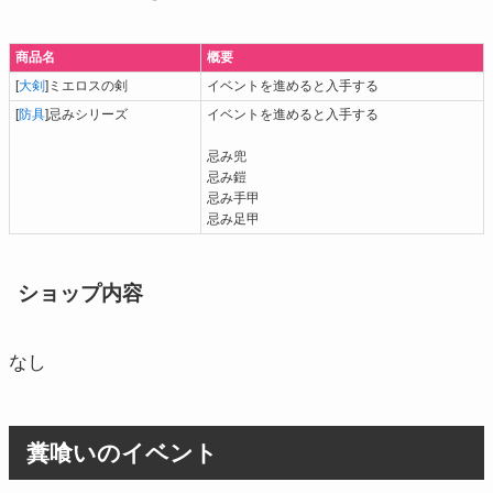
商品名
概要
[
大剣
]ミエロスの剣
イベントを進めると入手する
[
防具
]忌みシリーズ
イベントを進めると入手する
忌み兜
忌み鎧
忌み手甲
忌み足甲
ショップ内容
なし
糞喰いのイベント