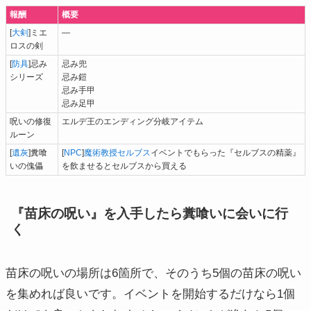
報酬
概要
[
大剣
]ミエ
―
ロスの剣
[
防具
]忌み
忌み兜
シリーズ
忌み鎧
忌み手甲
忌み足甲
呪いの修復
エルデ王のエンディング分岐アイテム
ルーン
[
遺灰
]糞喰
[
NPC
]
魔術教授セルブス
イベントでもらった『セルブスの精薬』
いの傀儡
を飲ませるとセルブスから買える
『苗床の呪い』を入手したら糞喰いに会いに行
く
苗床の呪いの場所は6箇所で、そのうち5個の苗床の呪い
を集めれば良いです。イベントを開始するだけなら1個