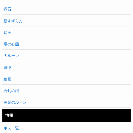
鍛石
墓すずらん
鈴玉
竜の心臓
大ルーン
追憶
絵画
石剣の鍵
黄金のルーン
情報
ボス一覧