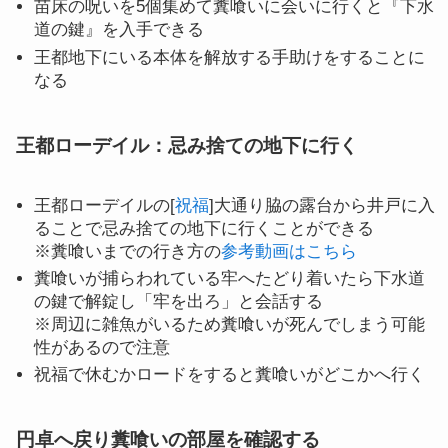
苗床の呪いを5個集めて糞喰いに会いに行くと『下水
道の鍵』を入手できる
王都地下にいる本体を解放する手助けをすることに
なる
王都ローデイル：忌み捨ての地下に行く
王都ローデイルの[
祝福
]大通り脇の露台から井戸に入
ることで忌み捨ての地下に行くことができる
※糞喰いまでの行き方の
参考動画はこちら
糞喰いが捕らわれている牢へたどり着いたら下水道
の鍵で解錠し「牢を出ろ」と会話する
※周辺に雑魚がいるため糞喰いが死んでしまう可能
性があるので注意
祝福で休むかロードをすると糞喰いがどこかへ行く
円卓へ戻り糞喰いの部屋を確認する