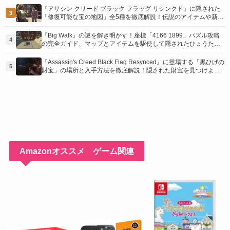
『アサシン クリード ブラック フラッグ リシンクド』に隠された
3
「修復可能な宝の地図」全5種を徹底解説！伝説のアイテムや新衣
装を手に入れるための「地図の断片」入手方法と修復のコツを紹
介！
『Big Walk』の謎を解き明かす！座標「4166 1899」パズル攻略
4
の完全ガイド、マップとアイテムを駆使して隠されたひょうたん
を手に入れよう！
『Assassin's Creed Black Flag Resynced』に登場する「黒ひげの
5
財宝」の場所と入手方法を徹底解説！隠された財宝を見つけよ
う！
Amazonオススメ ゲーム関連