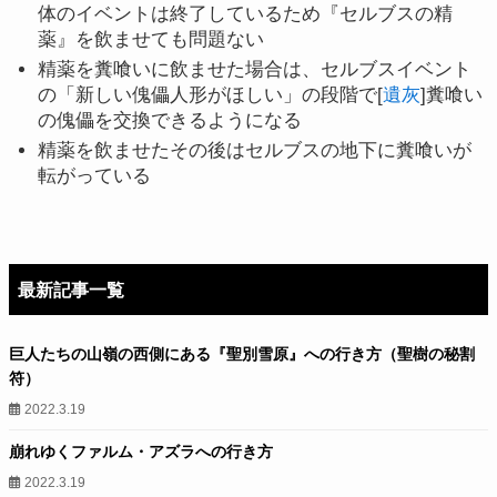
体のイベントは終了しているため『セルブスの精
薬』を飲ませても問題ない
精薬を糞喰いに飲ませた場合は、セルブスイベント
の「新しい傀儡人形がほしい」の段階で[
遺灰
]糞喰い
の傀儡を交換できるようになる
精薬を飲ませたその後はセルブスの地下に糞喰いが
転がっている
最新記事一覧
巨人たちの山嶺の西側にある『聖別雪原』への行き方（聖樹の秘割
符）
2022.3.19
崩れゆくファルム・アズラへの行き方
2022.3.19