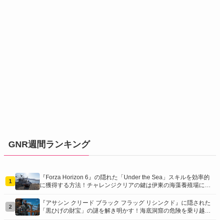
GNR週間ランキング
『Forza Horizon 6』の隠れた「Under the Sea」スキルを効率的
1
に獲得する方法！チャレンジクリアの鍵は伊東の海藻養殖場にあ
り！
『アサシン クリード ブラック フラッグ リシンクド』に隠された
2
「黒ひげの財宝」の謎を解き明かす！海底洞窟の危険を乗り越
え、伝説の報酬を手に入れよう