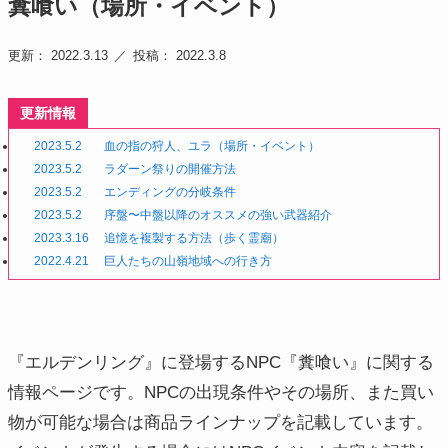
糞喰い（場所・イベント）
更新： 2022.3.13
投稿： 2022.3.8
更新情報
2023.5.2
血の指の狩人、ユラ（場所・イベント）
2023.5.2
ラダーン祭りの開催方法
2023.5.2
エンディングの分岐条件
2023.5.2
序盤〜中盤以降のオススメの強い武器紹介
2023.3.16
追憶を複製する方法（歩く霊廟）
2022.4.21
巨人たちの山嶺地域への行き方
『エルデンリング』に登場するNPC『糞喰い』に関する
情報ページです。NPCの出現条件やその場所、また買い
物が可能な場合は商品ラインナップを記載しています。