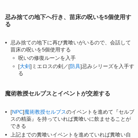
忌み捨ての地下へ行き、苗床の呪いを5個使用す
る
忌み捨ての地下に再び糞喰いがいるので、会話して
苗床の呪いを5個使用する
呪いの修復ルーンを入手
[
大剣
]ミエロスの剣／[
防具
]忌みシリーズを入手す
る
魔術教授セルブスとイベントが交差する
[
NPC
]
魔術教授セルブス
のイベントを進めて『セルブ
スの精薬』を持っていれば糞喰いに飲ませることが
できる
上記までの糞喰いイベントを進めていれば糞喰い自