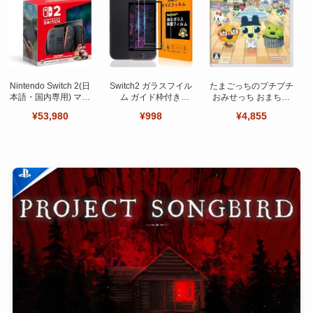
Nintendo Switch 2(日
Switch2 ガラスフイル
たまごっちのプチプチ
本語・国内専用) マリ
ム ガイド枠付き
おみせっち おまちど
オカート ワールド セ
【Seninhi 】【2枚セ
～さま！
¥53,980
¥998
¥4,855
ット
ット 日本旭硝子製-高
品質 】