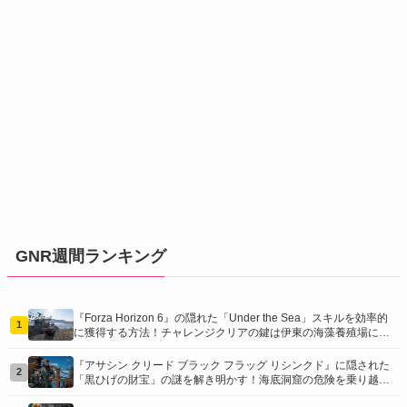
GNR週間ランキング
『Forza Horizon 6』の隠れた「Under the Sea」スキルを効率的
1
に獲得する方法！チャレンジクリアの鍵は伊東の海藻養殖場にあ
り！
『アサシン クリード ブラック フラッグ リシンクド』に隠された
2
「黒ひげの財宝」の謎を解き明かす！海底洞窟の危険を乗り越
え、伝説の報酬を手に入れよう