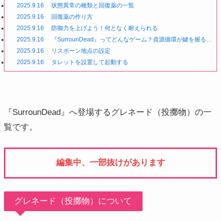
2025.9.16
状態異常の種類と回復薬の一覧
2025.9.16
回復薬の作り方
2025.9.16
防御力を上げよう！何となく耐えられる
2025.9.16
『SurrounDead』ってどんなゲーム？資源循環が鍵を握るソ
ロ専用ゾンビサバイバル
2025.9.16
リスポーン地点の設定
2025.9.16
タレットを設置して起動する
『SurrounDead』へ登場するグレネード（投擲物）の一
覧です。
編集中、一部抜けがあります
グレネード（投擲物）について