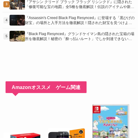
『アサシン クリード ブラック フラッグ リシンクド』に隠された
3
「修復可能な宝の地図」全5種を徹底解説！伝説のアイテムや新衣
装を手に入れるための「地図の断片」入手方法と修復のコツを紹
介！
『Assassin's Creed Black Flag Resynced』に登場する「黒ひげの
4
財宝」の場所と入手方法を徹底解説！隠された財宝を見つけよ
う！
『Black Flag Resynced』グランドケイマン島の隠された宝箱の場
5
所を徹底解説！秘密の「酔っ払いルート」でしか到達できないお
宝も明らかに
Amazonオススメ ゲーム関連