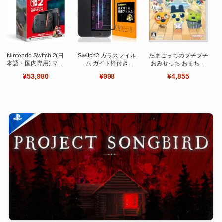
Nintendo Switch 2(日
Switch2 ガラスフイル
たまごっちのプチプチ
本語・国内専用) マリ
ム ガイド枠付き
おみせっち おまちど
オカート ワールド セ
【Seninhi 】【2枚セ
～さま！
¥53,980
¥998
¥4,855
ット
ット 日本旭硝子製-高
品質 】