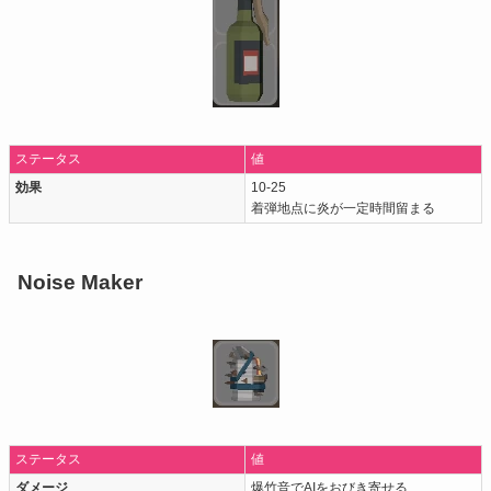
ステータス
値
効果
10-25
着弾地点に炎が一定時間留まる
Noise Maker
ステータス
値
ダメージ
爆竹音でAIをおびき寄せる