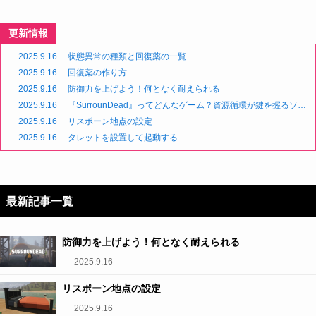
更新情報
2025.9.16
状態異常の種類と回復薬の一覧
2025.9.16
回復薬の作り方
2025.9.16
防御力を上げよう！何となく耐えられる
2025.9.16
『SurrounDead』ってどんなゲーム？資源循環が鍵を握るソロ
専用ゾンビサバイバル
2025.9.16
リスポーン地点の設定
2025.9.16
タレットを設置して起動する
最新記事一覧
防御力を上げよう！何となく耐えられる
2025.9.16
リスポーン地点の設定
2025.9.16