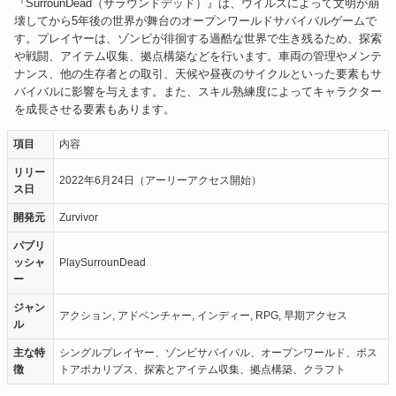
『SurrounDead（サラウンドデッド）』は、ウイルスによって文明が崩
壊してから5年後の世界が舞台のオープンワールドサバイバルゲームで
す。プレイヤーは、ゾンビが徘徊する過酷な世界で生き残るため、探索
や戦闘、アイテム収集、拠点構築などを行います。車両の管理やメンテ
ナンス、他の生存者との取引、天候や昼夜のサイクルといった要素もサ
バイバルに影響を与えます。また、スキル熟練度によってキャラクター
を成長させる要素もあります。
項目
内容
リリー
2022年6月24日（アーリーアクセス開始）
ス日
開発元
Zurvivor
パブリ
ッシャ
PlaySurrounDead
ー
ジャン
アクション, アドベンチャー, インディー, RPG, 早期アクセス
ル
主な特
シングルプレイヤー、ゾンビサバイバル、オープンワールド、ポス
徴
トアポカリプス、探索とアイテム収集、拠点構築、クラフト