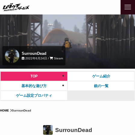
SurrounDead
2022年6月24日 /
Steam
TOP
ゲーム紹介
基本的な遊び方
銃の一覧
ゲーム設定プロパティ
HOME
SurrounDead
SurrounDead