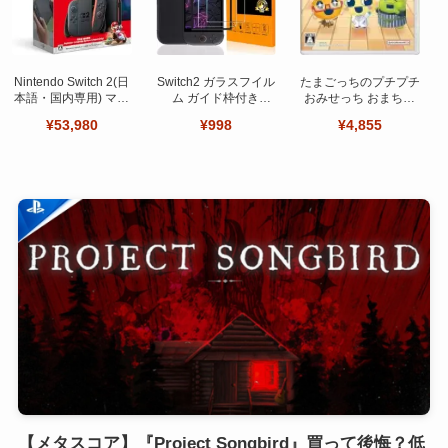
Nintendo Switch 2(日
Switch2 ガラスフイル
たまごっちのプチプチ
本語・国内専用) マリ
ム ガイド枠付き
おみせっち おまちど
オカート ワールド セ
【Seninhi 】【2枚セ
～さま！
¥53,980
¥998
¥4,855
ット
ット 日本旭硝子製-高
品質 】
【メタスコア】『Project Songbird』買って後悔？低