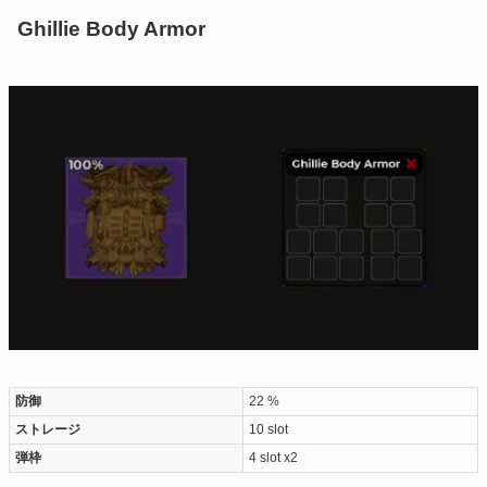
Ghillie Body Armor
防御
22 %
ストレージ
10 slot
弾枠
4 slot x2