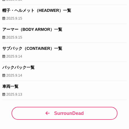
帽子・ヘルメット（HEADWER）一覧
2025.9.15
アーマー（BODY ARMOR）一覧
2025.9.15
サブバック（CONTAINER）一覧
2025.9.14
バックパック一覧
2025.9.14
車両一覧
2025.9.13
SurrounDead