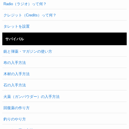
Radio（ラジオ）って何？
クレジット（Credits）って何？
タレットを設置
サバイバル
銃と弾薬・マガジンの使い方
布の入手方法
木材の入手方法
石の入手方法
火薬（ガンパウダー）の入手方法
回復薬の作り方
釣りのやり方