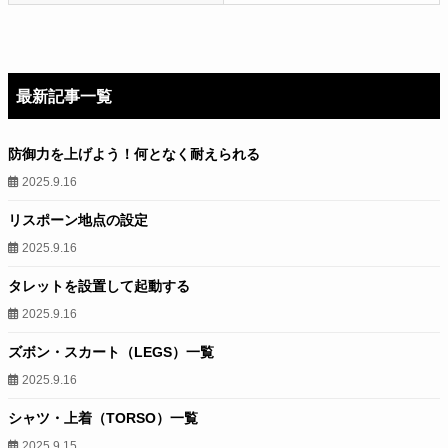
最新記事一覧
防御力を上げよう！何となく耐えられる
2025.9.16
リスポーン地点の設定
2025.9.16
タレットを設置して起動する
2025.9.16
ズボン・スカート（LEGS）一覧
2025.9.16
シャツ・上着（TORSO）一覧
2025.9.15