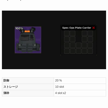
防御
20 %
ストレージ
10 slot
弾枠
4 slot x2