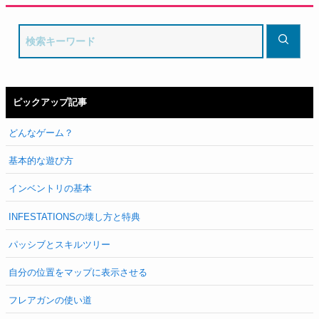
ピックアップ記事
どんなゲーム？
基本的な遊び方
インベントリの基本
INFESTATIONSの壊し方と特典
パッシブとスキルツリー
自分の位置をマップに表示させる
フレアガンの使い道