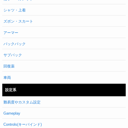
シャツ・上着
ズボン・スカート
アーマー
バックパック
サブバック
回復薬
車両
設定系
難易度やカスタム設定
Gameplay
Controls(キーバインド)