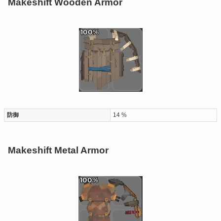
Makeshift Wooden Armor
防御
14 %
Makeshift Metal Armor