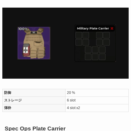
防御
20 %
ストレージ
6 slot
弾枠
4 slot x2
Spec Ops Plate Carrier