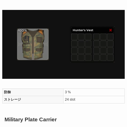
防御
3 %
ストレージ
24 slot
Military Plate Carrier