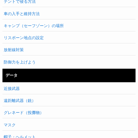
テントで寝る方法
車の入手と維持方法
キャンプ（セーフゾーン）の場所
リスポーン地点の設定
放射線対策
防御力を上げよう
データ
近接武器
遠距離武器（銃）
グレネード（投擲物）
マスク
帽子・ヘルメット