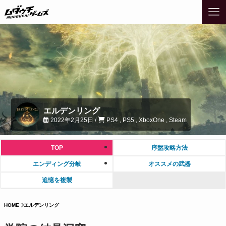
エルデンリング
2022年2月25日 /
PS4 , PS5 , XboxOne , Steam
TOP
序盤攻略方法
エンディング分岐
オススメの武器
追憶を複製
HOME
エルデンリング