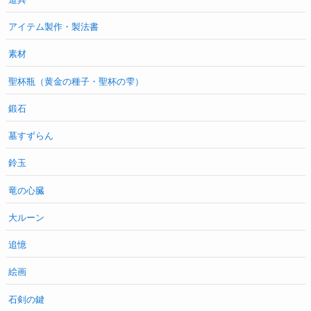
アイテム製作・製法書
素材
聖杯瓶（黄金の種子・聖杯の雫）
鍛石
墓すずらん
鈴玉
竜の心臓
大ルーン
追憶
絵画
石剣の鍵