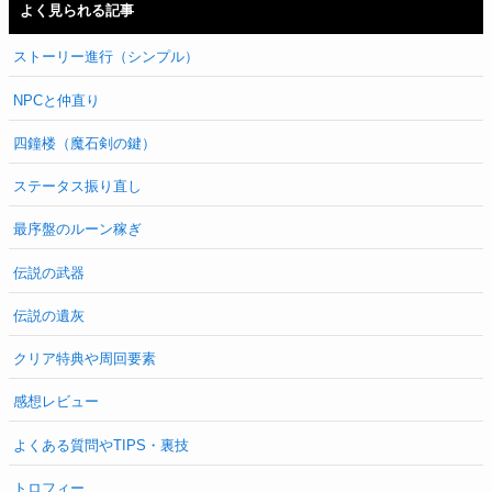
よく見られる記事
ストーリー進行（シンプル）
NPCと仲直り
四鐘楼（魔石剣の鍵）
ステータス振り直し
最序盤のルーン稼ぎ
伝説の武器
伝説の遺灰
クリア特典や周回要素
感想レビュー
よくある質問やTIPS・裏技
トロフィー