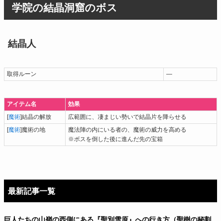
学院の結晶洞窟のボス
結晶人
取得ルーン
―
アイテム名
効果
[
魔術
]結晶の解放
広範囲に、凄まじい勢いで結晶片を降らせる
[
魔術
]魔術の地
魔法陣の内にいる者の、魔術の威力を高める
※ボスを倒した後に進んだ先の宝箱
最新記事一覧
巨人たちの山嶺の西側にある『聖別雪原』への行き方（聖樹の秘割