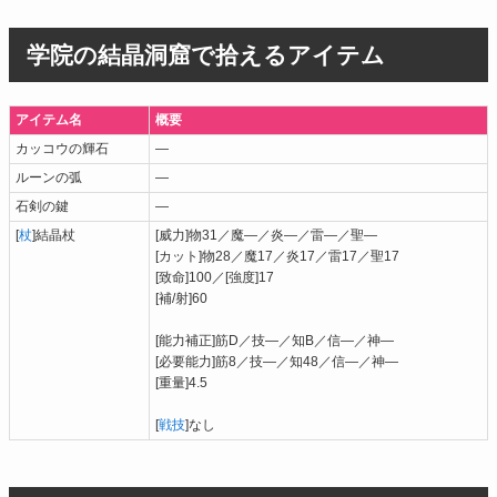
学院の結晶洞窟で拾えるアイテム
アイテム名
概要
カッコウの輝石
―
ルーンの弧
―
石剣の鍵
―
[
杖
]結晶杖
[威力]物31／魔―／炎―／雷―／聖―
[カット]物28／魔17／炎17／雷17／聖17
[致命]100／[強度]17
[補/射]60
[能力補正]筋D／技―／知B／信―／神―
[必要能力]筋8／技―／知48／信―／神―
[重量]4.5
[
戦技
]なし