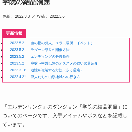
学院の結晶洞窟
更新： 2022.3.8
投稿： 2022.3.6
更新情報
2023.5.2
血の指の狩人、ユラ（場所・イベント）
2023.5.2
ラダーン祭りの開催方法
2023.5.2
エンディングの分岐条件
2023.5.2
序盤〜中盤以降のオススメの強い武器紹介
2023.3.16
追憶を複製する方法（歩く霊廟）
2022.4.21
巨人たちの山嶺地域への行き方
『エルデンリング』のダンジョン「学院の結晶洞窟」に
ついてのページです。入手アイテムやボスなどを記載し
ています。