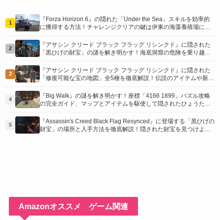
『Forza Horizon 6』の隠れた「Under the Sea」スキルを効率的
1
に獲得する方法！チャレンジクリアの鍵は伊東の海藻養殖場にあ
り！
『アサシン クリード ブラック フラッグ リシンクド』に隠された
2
「黒ひげの財宝」の謎を解き明かす！海底洞窟の危険を乗り越
え、伝説の報酬を手に入れよう
『アサシン クリード ブラック フラッグ リシンクド』に隠された
3
「修復可能な宝の地図」全5種を徹底解説！伝説のアイテムや新衣
装を手に入れるための「地図の断片」入手方法と修復のコツを紹
介！
『Big Walk』の謎を解き明かす！座標「4166 1899」パズル攻略
4
の完全ガイド、マップとアイテムを駆使して隠されたひょうたん
を手に入れよう！
『Assassin's Creed Black Flag Resynced』に登場する「黒ひげの
5
財宝」の場所と入手方法を徹底解説！隠された財宝を見つけよ
う！
Amazonオススメ ゲーム関連