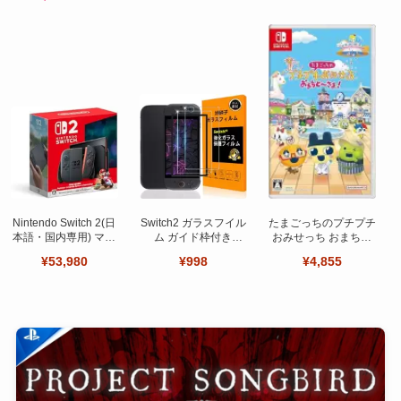
Nintendo Switch 2(日
Switch2 ガラスフイル
たまごっちのプチプチ
本語・国内専用) マリ
ム ガイド枠付き
おみせっち おまちど
オカート ワールド セ
【Seninhi 】【2枚セ
～さま！
¥53,980
¥998
¥4,855
ット
ット 日本旭硝子製-高
品質 】