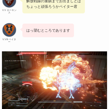
解放戦線の重鎮までお出ましとは
ちょっと頑張ろうかペイター君
V.V ホーキン
ス
はっ望むところであります
V.VIll ペイタ
ー