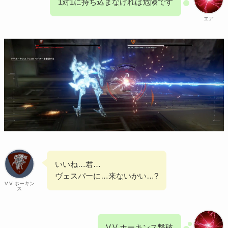
1対1に持ち込まなければ危険です
エア
いいね…君…
ヴェスパーに…来ないかい…?
V.V ホーキン
ス
V.V ホーキンス撃破