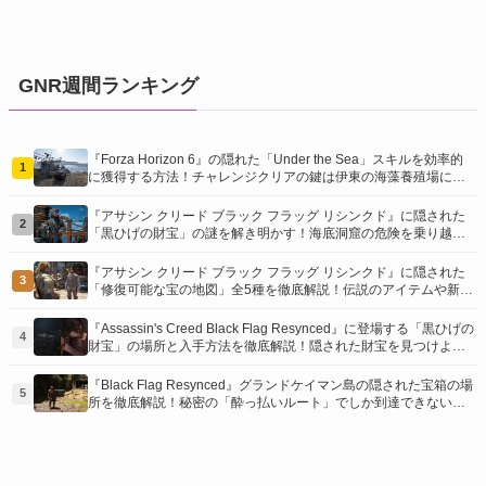
GNR週間ランキング
『Forza Horizon 6』の隠れた「Under the Sea」スキルを効率的
1
に獲得する方法！チャレンジクリアの鍵は伊東の海藻養殖場にあ
り！
『アサシン クリード ブラック フラッグ リシンクド』に隠された
2
「黒ひげの財宝」の謎を解き明かす！海底洞窟の危険を乗り越
え、伝説の報酬を手に入れよう
『アサシン クリード ブラック フラッグ リシンクド』に隠された
3
「修復可能な宝の地図」全5種を徹底解説！伝説のアイテムや新衣
装を手に入れるための「地図の断片」入手方法と修復のコツを紹
介！
『Assassin's Creed Black Flag Resynced』に登場する「黒ひげの
4
財宝」の場所と入手方法を徹底解説！隠された財宝を見つけよ
う！
『Black Flag Resynced』グランドケイマン島の隠された宝箱の場
5
所を徹底解説！秘密の「酔っ払いルート」でしか到達できないお
宝も明らかに