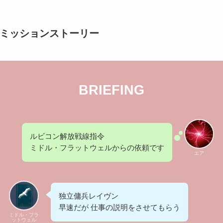
ミッションストーリー
BRIEFING
ルビコン解放戦線指令
ミドル・フラットウェルからの依頼です
エア
独立傭兵レイヴン
早速だが 仕事の説明をさせてもらう
ミドル・フラ
ットウェル