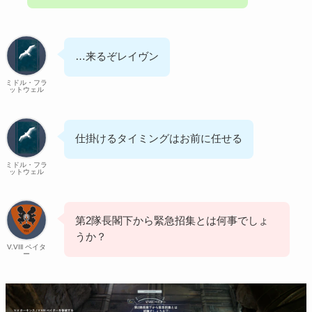
…来るぞレイヴン
ミドル・フラ
ットウェル
仕掛けるタイミングはお前に任せる
ミドル・フラ
ットウェル
第2隊長閣下から緊急招集とは何事でしょ
うか？
V.VIll ペイタ
ー