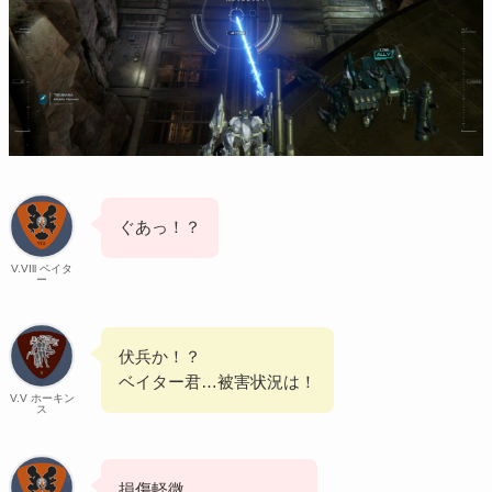
ぐあっ！？
V.VIll ペイタ
ー
伏兵か！？
ベイター君…被害状況は！
V.V ホーキン
ス
損傷軽微