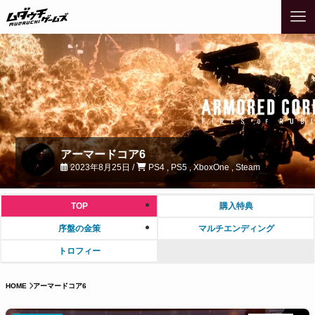
アーマードコア6
2023年8月25日 /
PS4 , PS5 , XboxOne , Steam
TOP
購入特典
序盤の金策
マルチエンディング
トロフィー
HOME
アーマードコア6