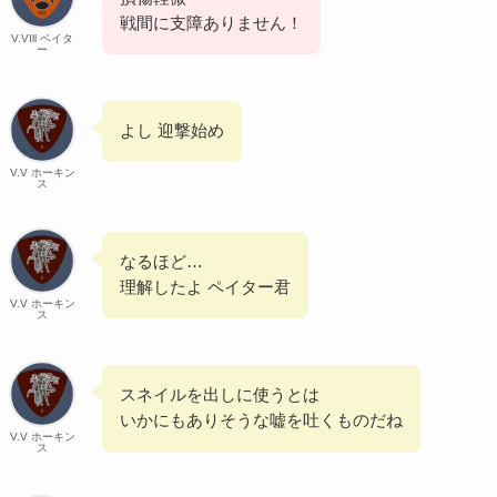
戦間に支障ありません！
V.VIll ペイタ
ー
よし 迎撃始め
V.V ホーキン
ス
なるほど…
理解したよ ペイター君
V.V ホーキン
ス
スネイルを出しに使うとは
いかにもありそうな嘘を吐くものだね
V.V ホーキン
ス