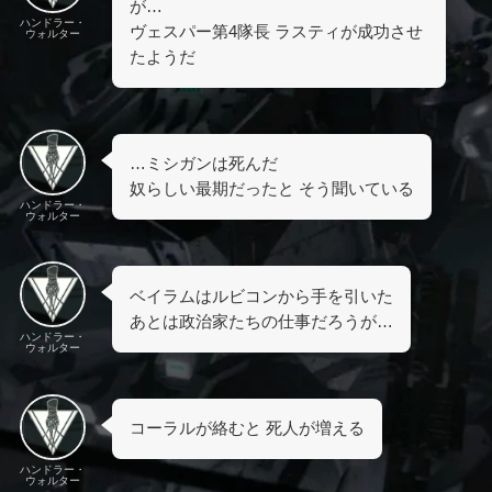
が…
ハンドラー・
ヴェスパー第4隊長 ラスティが成功させ
ウォルター
たようだ
…ミシガンは死んだ
奴らしい最期だったと そう聞いている
ハンドラー・
ウォルター
ベイラムはルビコンから手を引いた
あとは政治家たちの仕事だろうが…
ハンドラー・
ウォルター
コーラルが絡むと 死人が増える
ハンドラー・
ウォルター