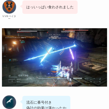
はっいっぱい食わされました
V.VIll ペイタ
ー
流石に番号付き
偽計の効果は薄かったか