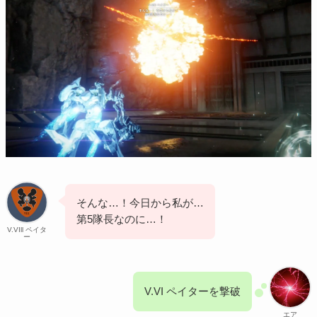
そんな…！今日から私が…
第5隊長なのに…！
V.VIll ペイタ
ー
V.VI ペイターを撃破
エア