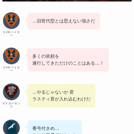
…旧世代型とは思えない強さだ
V.VIll ペイタ
ー
多くの依頼を
遂行してきただけのことはある…！
V.VIll ペイタ
ー
…やるじゃないか 君
ラスティ君が入れ込むわけだ
V.V ホーキン
ス
番号付きめ…