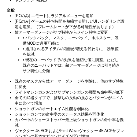
トンプソン M1928
全般
[PCのみ] エモートにラジアルメニューを追加
[PCのみ] ゲームの待ち時間を短縮する新しいUIレンダリング設
定を追加。（フレームレートが下がる可能性があります）
敵アーマーダメージがサブ特性からメイン特性に変更
• バックパック、マスク、ニーパッド、ホルスター、装
備MODに適用可能に
• 適用されるアイテムの種類が増える代わりに、効果値
を低減
• 現在のニーパッドでの効果を適切な値に調整。ただし
既存のニーパッドでは、敵アーマーダメージは引き続き
サブ特性に分類
既存のマスクから敵アーマーダメージを削除し、他のサブ特性
に変更
ライトマシンガンおよびサブマシンガンの腰撃ち命中率が低下
全ての武器タイプで、腰撃ちの反動の強さとパターンがエイム
中に比べて増加
ショットガンのオートエイム性能を弱体化
ショットガンでの命中率のステータス効果を弱体化
カバー中のショーストッパー最上級ショットガンの命中率を低
減
ヴェクター 45 ACPおよびFirst Waveヴェクター 45 ACPサブマ
シンガンの基本マガジンサイズが25に増加