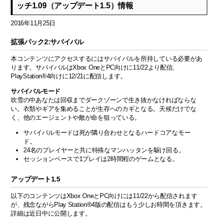
ッチ1.09（アップデート1.5）情報
2016年11月25日
拡張パック2:サバイバル
本コンテンツにアクセスするにはサバイバルを所持している必要があ
ります。サバイバルはXbox OneとPC向けに11/22より配信、
PlayStation®4向けに12/21に配信します。
サバイバルモード
吹雪の中あなたは回収までダークゾーンで生き抜かなければならな
い。衣類やギアを集めることが生存へのカギとなる。天候だけでな
く、他のエージェントや敵が命を狙っている。
サバイバルモードは死が隣り合わせとなるハードコアなモー
ド。
24名のプレイヤーと共に特殊なマンハッタンを駆け回る。
セッションベースで1プレイは2時間程のゲームとなる。
アップデート1.5
以下のコンテンツはXbox OneとPC向けには11/22から配信されます
が、残念ながらPlay Station®4版の配信はもう少しお時間を頂きます。
詳細は近日中に公開します。