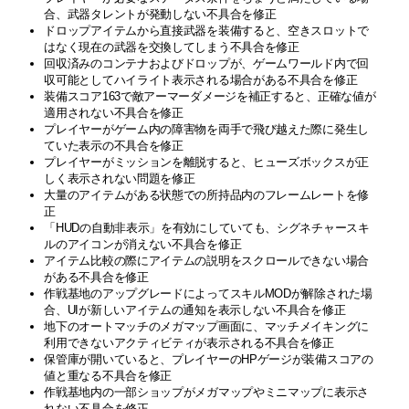
合、武器タレントが発動しない不具合を修正
ドロップアイテムから直接武器を装備すると、空きスロットで
はなく現在の武器を交換してしまう不具合を修正
回収済みのコンテナおよびドロップが、ゲームワールド内で回
収可能としてハイライト表示される場合がある不具合を修正
装備スコア163で敵アーマーダメージを補正すると、正確な値が
適用されない不具合を修正
プレイヤーがゲーム内の障害物を両手で飛び越えた際に発生し
ていた表示の不具合を修正
プレイヤーがミッションを離脱すると、ヒューズボックスが正
しく表示されない問題を修正
大量のアイテムがある状態での所持品内のフレームレートを修
正
「HUDの自動非表示」を有効にしていても、シグネチャースキ
ルのアイコンが消えない不具合を修正
アイテム比較の際にアイテムの説明をスクロールできない場合
がある不具合を修正
作戦基地のアップグレードによってスキルMODが解除された場
合、UIが新しいアイテムの通知を表示しない不具合を修正
地下のオートマッチのメガマップ画面に、マッチメイキングに
利用できないアクティビティが表示される不具合を修正
保管庫が開いていると、プレイヤーのHPゲージが装備スコアの
値と重なる不具合を修正
作戦基地内の一部ショップがメガマップやミニマップに表示さ
れない不具合を修正