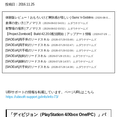
投稿日：2016.11.25
体験版レビュー！おもろいけど爽快感が怪しい | Guns ‘n Goblins
（2026-08-04 02:26）
倉庫の使い方 | アノマリス
（2026-08-02 04:01）
ムダウチゲームズ
射撃場の場所 | アノマリス
（2026-08-02 03:52）
ムダウチゲームズ
【Project Zomboid】Build 42.20.0配信開始｜アップデート情報
（2026-07-29 23:28）
[SAOEoA]両手斧のソードスキル
（2026-07-29 03:46）
ムダウチゲームズ
[SAOEoA]両手剣のソードスキル
（2026-07-29 02:47）
ムダウチゲームズ
[SAOEoA]片手棍のソードスキル
（2026-07-29 02:09）
ムダウチゲームズ
[SAOEoA]短剣のソードスキル
（2026-07-28 15:31）
ムダウチゲームズ
[SAOEoA]細剣のソードスキル
（2026-07-28 14:57）
ムダウチゲームズ
[SAOEoA]片手剣のソードスキル
（2026-07-28 14:36）
ムダウチゲームズ
UBIサポートの情報を転載しています。ページURLはこちら
https://ubisoft-support.jp/info/info-73/
「ディビジョン（PlayStation 4/Xbox One/PC）」パ