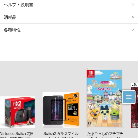
ヘルプ・説明書
消耗品
各種特性
Nintendo Switch 2(日
Switch2 ガラスフイル
たまごっちのプチプチ