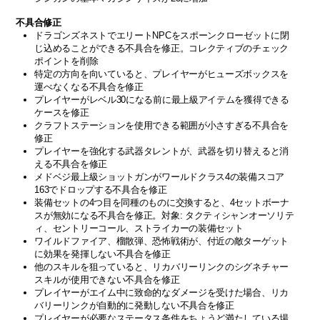
不具合修正
ドラゴンズネストでエリートNPCをスポーンクローゼットに閉
じ込めることができる不具合を修正。コレクティブのチェック
ポイントを削除
特定の方向を向いていると、プレイヤーがヒューズボックスを
運べなくなる不具合を修正
プレイヤーがレベル30になる前に最上級アイテムを獲得できる
ケースを修正
クラフトステーションを使用できる範囲が小さすぎる不具合を
修正
プレイヤーを強化する武器タレントが、武器を切り替えると消
える不具合を修正
メドベジ最上級ショットガンがワールドクラス4の装備スコア
163でドロップする不具合を修正
装備セットの4つ目を同種のものに交換すると、4セットボーナ
スが無効になる不具合を修正。対象: タクティシャンオーソリテ
ィ、セントリーコール、ストライカーの装備セット
ワイルドファイア、榴散弾、恐怖戦術が、付近の敵ターゲット
に効果を発揮しない不具合を修正
他のスキルを狙っていると、リカバリーリンクのシグネチャー
スキルが使用できない不具合を修正
プレイヤーがエイム中に致命的なダメージを受けた場合、リカ
バリーリンクが自動的に発動しない不具合を修正
プレイヤーが必要なステータス条件をちょうど満たしている場