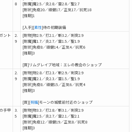
8
[耐魔]魔2.5／炎2.8／雷2.8／聖2.7
[耐状]免疫20／頑健17／正気17／抗死18
[強靭]1
[入手][
素性
]侍の初期装備
ガント
2.
[耐物]物2.9／打2.1／斬3.2／刺突2.9
9
[耐魔]魔1.7／炎2.7／雷1.5／聖1.9
[耐状]免疫8／頑健14／正気4／抗死6
[強靭]3
[買]リムグレイブ地域：エレの教会のショップ
2.
[耐物]物2.8／打2.3／斬2.9／刺突2.9
9
[耐魔]魔2.1／炎2.3／雷1.5／聖1.9
[耐状]免疫8／頑健15／正気6／抗死4
[強靭]3
[買][
祝福
]モーンの城壁前付近のショップ
の手甲
3.
[耐物]物3.3／打2.8／斬3.1／刺突2.9
5
[耐魔]魔2.5／炎2.7／雷2.1／聖2.1
[耐状]免疫12／頑健19／正気8／抗死8
[強靭]3