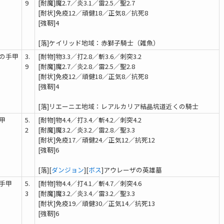
9
[耐魔]魔2.7／炎3.1／雷2.5／聖2.7
[耐状]免疫12／頑健18／正気8／抗死8
[強靭]4
[落]ケイリッド地域：赤獅子騎士（雑魚）
の手甲
3.
[耐物]物3.3／打2.8／斬3.6／刺突3.2
9
[耐魔]魔2.7／炎2.8／雷2.5／聖2.8
[耐状]免疫12／頑健18／正気8／抗死8
[強靭]4
[落]リエーニエ地域：レアルカリア結晶坑道近くの騎士
甲
5.
[耐物]物4.4／打3.4／斬4.2／刺突4.2
2
[耐魔]魔3.2／炎3.2／雷2.8／聖3.3
[耐状]免疫17／頑健24／正気12／抗死12
[強靭]6
[落][
ダンジョン
][
ボス
]アウレーザの英雄墓
手甲
5.
[耐物]物4.4／打4.1／斬4.7／刺突4.6
3
[耐魔]魔3.2／炎3.4／雷3.2／聖3.3
[耐状]免疫19／頑健30／正気14／抗死13
[強靭]6