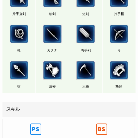
片手直剣
細剣
短剣
片手棍
鞭
カタナ
両手剣
弓
槍
盾斧
大鎌
格闘
スキル