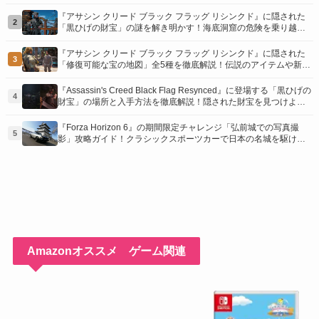
り！
『アサシン クリード ブラック フラッグ リシンクド』に隠された
2
「黒ひげの財宝」の謎を解き明かす！海底洞窟の危険を乗り越
え、伝説の報酬を手に入れよう
『アサシン クリード ブラック フラッグ リシンクド』に隠された
3
「修復可能な宝の地図」全5種を徹底解説！伝説のアイテムや新衣
装を手に入れるための「地図の断片」入手方法と修復のコツを紹
介！
『Assassin's Creed Black Flag Resynced』に登場する「黒ひげの
4
財宝」の場所と入手方法を徹底解説！隠された財宝を見つけよ
う！
『Forza Horizon 6』の期間限定チャレンジ「弘前城での写真撮
5
影」攻略ガイド！クラシックスポーツカーで日本の名城を駆け巡
り、特別な報酬を手に入れよう！
Amazonオススメ ゲーム関連