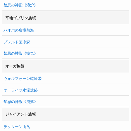
禁忌の神殿《溶炉》
平地ゴブリン族領
バオパの腐樹菌海
プレルド菌糸森
禁忌の神殿《瘴気》
オーガ族領
ヴォルフォーン乾燥帯
オーライフ水瀑遺跡
禁忌の神殿《崩落》
ジャイアント族領
テクターン山岳