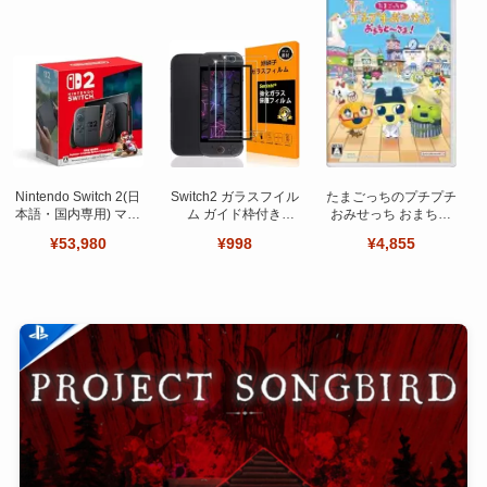
Nintendo Switch 2(日
Switch2 ガラスフイル
たまごっちのプチプチ
本語・国内専用) マリ
ム ガイド枠付き
おみせっち おまちど
オカート ワールド セ
【Seninhi 】【2枚セ
～さま！
¥53,980
¥998
¥4,855
ット
ット 日本旭硝子製-高
品質 】