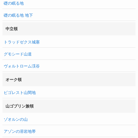
礎の眠る地
礎の眠る地 地下
中立領
トラッドゼクス城塞
グモシード山道
ヴォルトローム渓谷
オーク領
ピゴレスト山間地
山ゴブリン族領
ゾオルンの山
アゾンの溶岩地帯