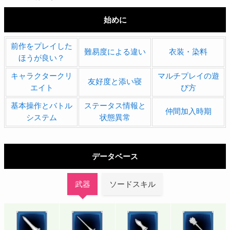
始めに
前作をプレイした
難易度による違い
衣装・染料
ほうが良い？
キャラクタークリ
マルチプレイの遊
友好度と添い寝
エイト
び方
基本操作とバトル
ステータス情報と
仲間加入時期
システム
状態異常
データベース
武器
ソードスキル