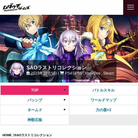
SAOラストリコレクション
2023年10月5日 /
PS4 , PS5 , XboxOne , Steam
TOP
バトルスキル
パッシブ
ワールドマップ
ネームド
力の器×3
神獣石板
HOME
SAOラストリコレクション