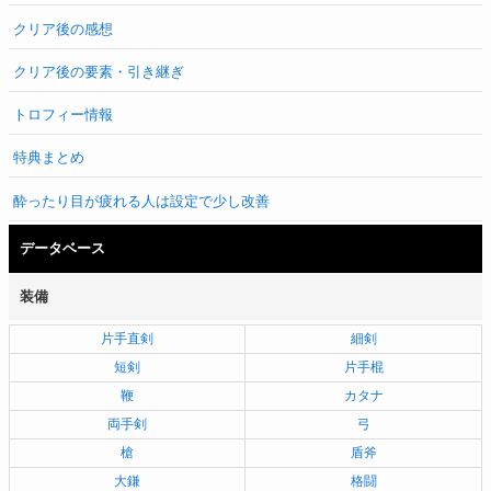
クリア後の感想
クリア後の要素・引き継ぎ
トロフィー情報
特典まとめ
酔ったり目が疲れる人は設定で少し改善
データベース
装備
片手直剣
細剣
短剣
片手棍
鞭
カタナ
両手剣
弓
槍
盾斧
大鎌
格闘