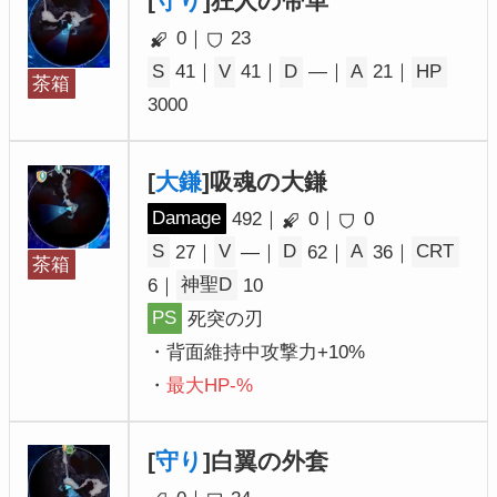
[
守り
]狂人の带革
0｜
23
S
41｜
V
41｜
D
―｜
A
21｜
HP
茶箱
3000
[
大鎌
]吸魂の大鎌
Damage
492｜
0｜
0
S
27｜
V
―｜
D
62｜
A
36｜
CRT
茶箱
6｜
神聖D
10
PS
死突の刃
・背面維持中攻撃力+10%
・
最大HP-%
[
守り
]白翼の外套