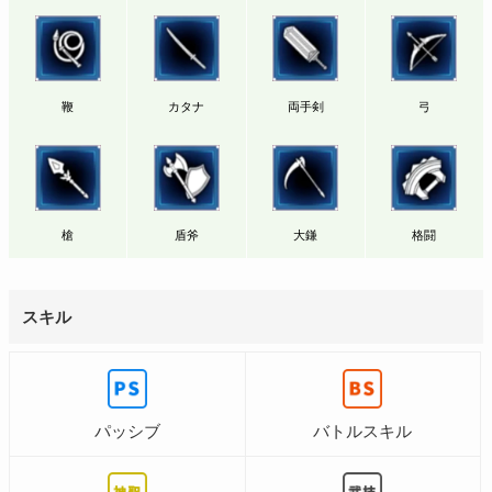
鞭
カタナ
両手剣
弓
槍
盾斧
大鎌
格闘
スキル
パッシブ
バトルスキル