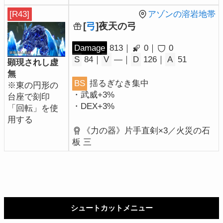
[R43]
アゾンの溶岩地帯
[
弓
]夜天の弓
Damage
813｜
0｜
0
S
84｜
V
―｜
D
126｜
A
51
顕現されし虚
無
BS
揺るぎなき集中
※東の円形の
・武威+3%
台座で刻印
・DEX+3%
「回転」を使
用する
《力の器》片手直剣×3／火災の石
板 三
シュートカットメニュー