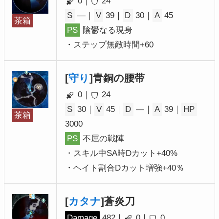
0｜
24
S
―｜
V
39｜
D
30｜
A
45
茶箱
PS
陰鬱なる現身
・ステップ無敵時間+60
[
守り
]青銅の腰带
0｜
24
S
30｜
V
45｜
D
―｜
A
39｜
HP
茶箱
3000
PS
不屈の戦陣
・スキル中SA時Dカット+40%
・ヘイト割合Dカット増強+40％
[
カタナ
]蒼炎刀
Damage
482｜
0｜
0