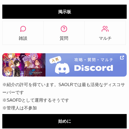
掲示板
雑談
質問
マルチ
※紹介の許可を得ています。SAOLRでは最も活発なディスコサ
ーバーです
※SAOFDとして運用するそうです
※管理人は不参加
始めに