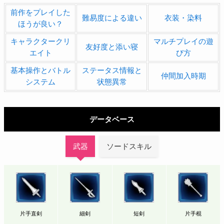
前作をプレイした
難易度による違い
衣装・染料
ほうが良い？
キャラクタークリ
マルチプレイの遊
友好度と添い寝
エイト
び方
基本操作とバトル
ステータス情報と
仲間加入時期
システム
状態異常
データベース
武器
ソードスキル
片手直剣
細剣
短剣
片手棍