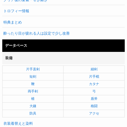
トロフィー情報
特典まとめ
酔ったり目が疲れる人は設定で少し改善
データベース
装備
片手直剣
細剣
短剣
片手棍
鞭
カタナ
両手剣
弓
槍
盾斧
大鎌
格闘
防具
アクセ
衣装着替えと染料