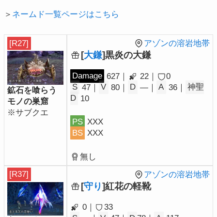
＞
ネームド一覧ページはこちら
[R27]
アゾンの溶岩地帯
[
大鎌
]黒炎の大鎌
Damage
627｜
22｜
0
S
47｜
V
80｜
D
―｜
A
36｜
神聖
鉱石を喰らう
D
10
モノの巣窟
※サブクエ
PS
XXX
BS
XXX
無し
[R37]
アゾンの溶岩地帯
[
守り
]紅花の軽靴
0｜
33