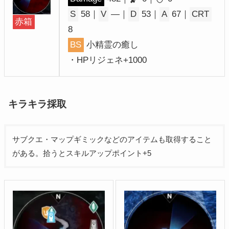
S
58｜
V
―｜
D
53｜
A
67｜
CRT
赤箱
8
BS
小精霊の癒し
・HPリジェネ+1000
キラキラ採取
サブクエ・マップギミックなどのアイテムも取得すること
がある。拾うとスキルアップポイント+5