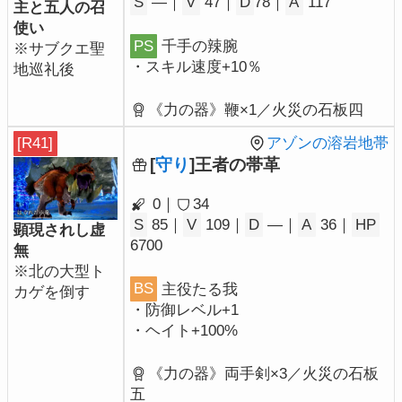
S
―｜
V
47｜
D
78｜
A
117
主と五人の召
使い
PS
千手の辣腕
※サブクエ聖
・スキル速度+10％
地巡礼後
《力の器》鞭×1／火災の石板四
[R41]
アゾンの溶岩地帯
[
守り
]王者の帯革
0｜
34
S
85｜
V
109｜
D
―｜
A
36｜
HP
顕現されし虚
6700
無
※北の大型ト
BS
主役たる我
カゲを倒す
・防御レベル+1
・ヘイト+100%
《力の器》両手剣×3／火災の石板
五