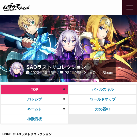
SAOラストリコレクション
2023年10月5日 /
PS4 , PS5 , XboxOne , Steam
TOP
バトルスキル
パッシブ
ワールドマップ
ネームド
力の器×3
神獣石板
HOME
SAOラストリコレクション