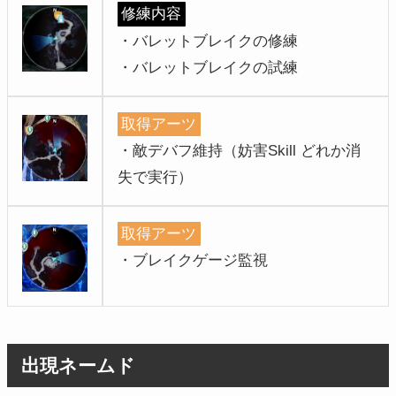
修練内容
・バレットブレイクの修練
・バレットブレイクの試練
取得アーツ
・敵デバフ維持（妨害Skill どれか消
失で実行）
取得アーツ
・ブレイクゲージ監視
出現ネームド