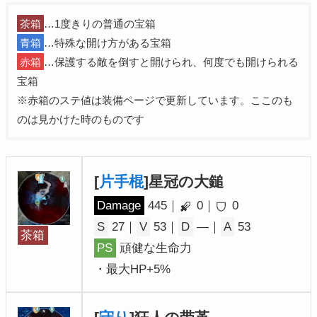
茶箱
…1度きりの普通の宝箱
青箱
…特殊な開け方がある宝箱
赤箱
…保護する敵を倒すと開けられ、何度でも開けられる
宝箱
※赤箱のステ値は装備ページで更新しています。ここのも
のは見かけた時のものです
[
片手棍
]星冠の大鎚
Damage
445｜
0｜
0
S
27｜
V
53｜
D
―｜
A
53
茶箱
PS
頑健な生命力
・最大HP+5%