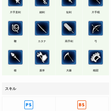
片手直剣
細剣
短剣
片手棍
鞭
カタナ
両手剣
弓
槍
盾斧
大鎌
格闘
スキル