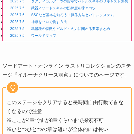
2025.7.5
タクティカルアーツの指示でバトルスキルのリキャスト無視
2025.7.5
武器／ソードスキルの熟練度を稼ぐコツ
2025.7.5
SSCなど基本を知ろう！操作方法とバトルシステム
2025.7.5
神獣をソロで倒す方法
2025.7.5
武器種の特徴やビルド・火力に関わる要素まとめ
2025.7.5
ワールドマップ
ソードアート・オンライン ラストリコレクションのステ
ージ『イルーナクリース洞察』についてのページです。
このステージをクリアすると長時間自由行動できな
くなるので注意
※ここが4章ですが8章くらいまで探索不可
※ひとつひとつの章は短いが全体的には長い