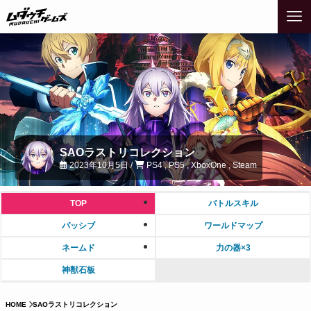
SAOラストリコレクション
2023年10月5日 /
PS4 , PS5 , XboxOne , Steam
TOP
バトルスキル
パッシブ
ワールドマップ
ネームド
力の器×3
神獣石板
HOME
SAOラストリコレクション