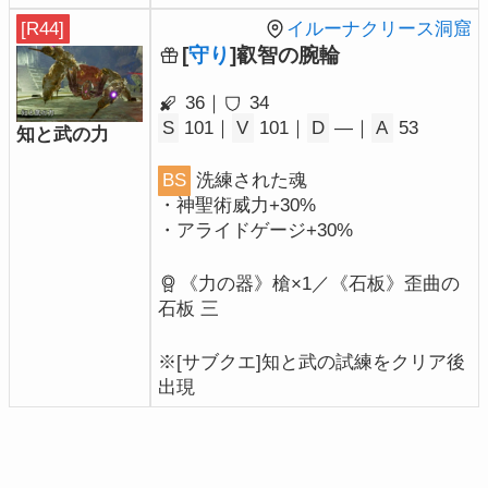
[R44]
イルーナクリース洞窟
[
守り
]叡智の腕輪
36｜
34
S
101｜
V
101｜
D
―｜
A
53
知と武の力
BS
洗練された魂
・神聖術威力+30%
・アライドゲージ+30%
《力の器》槍×1／《石板》歪曲の
石板 三
※[サブクエ]知と武の試練をクリア後
出現