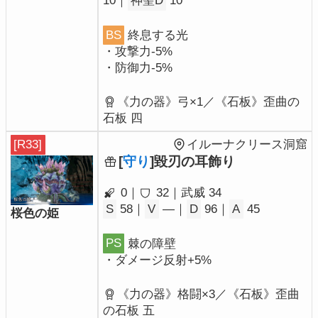
10｜
神聖D
10
BS
終息する光
・攻撃力-5%
・防御力-5%
《力の器》弓×1／《石板》歪曲の
石板 四
[R33]
イルーナクリース洞窟
[
守り
]毀刃の耳飾り
0｜
32｜武威 34
S
58｜
V
―｜
D
96｜
A
45
桜色の姫
PS
棘の障壁
・ダメージ反射+5%
《力の器》格闘×3／《石板》歪曲
の石板 五