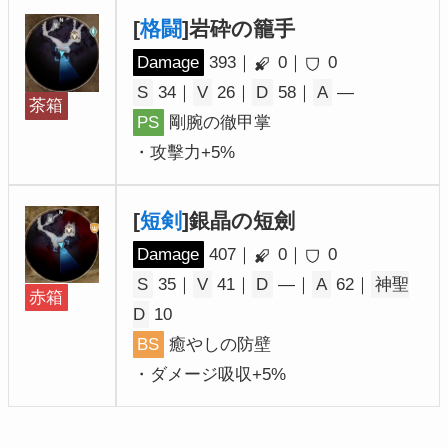
[
格闘
]岩砕の籠手
Damage
393｜
0｜
0
S
34｜
V
26｜
D
58｜
A
―
茶箱
PS
剛腕の徹甲掌
・攻擊力+5%
[
短剣
]銀晶の短劍
Damage
407｜
0｜
0
S
35｜
V
41｜
D
―｜
A
62｜
神聖
赤箱
D
10
BS
癒やしの防壁
・ダメージ吸収+5%