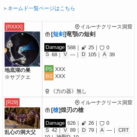
＞
ネームド一覧ページはこちら
[RXXX]
イルーナクリース洞窟
[
短剣
]竜顎の短剣
Damage
588｜
25｜
0
S
68｜
V
―｜
D
105｜
A
39
PS
XXX
地底湖の巣
BS
XXX
※サブクエ
《力の器》無し
[R29]
イルーナクリース洞窟
[
槍
]煌刃の槍
Damage
626｜
26｜
0
S
42｜
V
89｜
D
79｜
A
―｜
CRT
乱心の洞大父