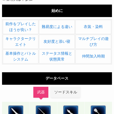
始めに
前作をプレイした
難易度による違い
衣装・染料
ほうが良い？
キャラクタークリ
マルチプレイの遊
友好度と添い寝
エイト
び方
基本操作とバトル
ステータス情報と
仲間加入時期
システム
状態異常
データベース
武器
ソードスキル