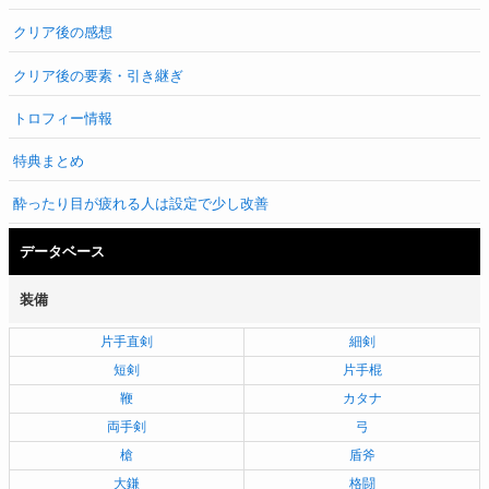
クリア後の感想
クリア後の要素・引き継ぎ
トロフィー情報
特典まとめ
酔ったり目が疲れる人は設定で少し改善
データベース
装備
片手直剣
細剣
短剣
片手棍
鞭
カタナ
両手剣
弓
槍
盾斧
大鎌
格闘