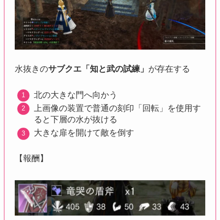
水抜きの
サブクエ「知と武の試練」
が存在する
北の大きな門へ向かう
上画像の装置で普通の刻印「回転」を使用す
ると下層の水が抜ける
大きな扉を開けて敵を倒す
【報酬】