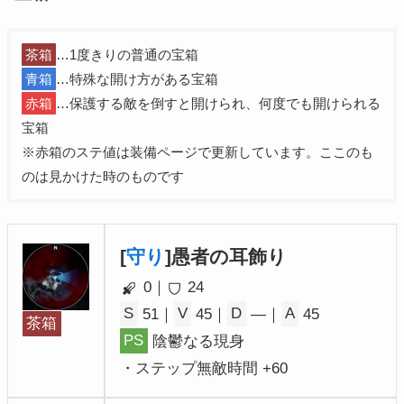
茶箱
…1度きりの普通の宝箱
青箱
…特殊な開け方がある宝箱
赤箱
…保護する敵を倒すと開けられ、何度でも開けられる
宝箱
※赤箱のステ値は装備ページで更新しています。ここのも
のは見かけた時のものです
[
守り
]愚者の耳飾り
0｜
24
S
51｜
V
45｜
D
―｜
A
45
茶箱
PS
陰鬱なる現身
・ステップ無敵時間 +60