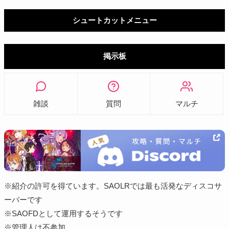
シュートカットメニュー
掲示板
雑談
質問
マルチ
※紹介の許可を得ています。SAOLRでは最も活発なディスコサ
ーバーです
※SAOFDとして運用するそうです
※管理人は不参加