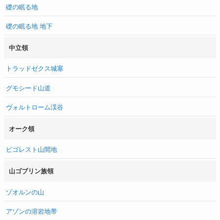
礎の眠る地
礎の眠る地 地下
中立領
トラッドゼクス城塞
グモシード山道
ヴォルトローム渓谷
オーク領
ピゴレスト山間地
山ゴブリン族領
ゾオルンの山
アゾンの溶岩地帯