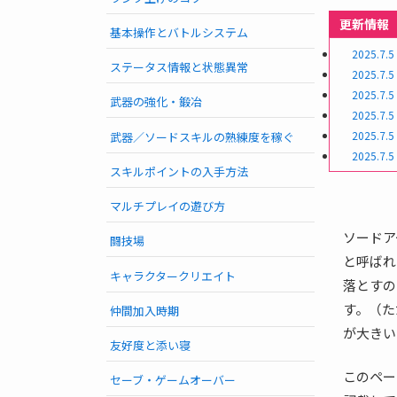
更新情報
基本操作とバトルシステム
2025.7.5
ステータス情報と状態異常
2025.7.5
2025.7.5
武器の強化・鍛冶
2025.7.5
2025.7.5
武器／ソードスキルの熟練度を稼ぐ
2025.7.5
スキルポイントの入手方法
マルチプレイの遊び方
ソードア
闘技場
と呼ばれ
キャラクタークリエイト
落とすの
す。（た
仲間加入時期
が大きい
友好度と添い寝
このペー
セーブ・ゲームオーバー