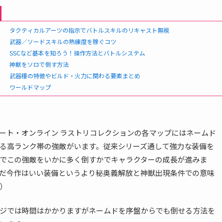
タクティカルアーツの指示でバトルスキルのリキャスト無視
武器／ソードスキルの熟練度を稼ぐコツ
SSCなど基本を知ろう！操作方法とバトルシステム
神獣をソロで倒す方法
武器種の特徴やビルド・火力に関わる要素まとめ
ワールドマップ
ート・オンライン ラストリコレクションの各マップにはネームド
る高ランク帯の強敵がいます。従来シリーズ通して強力な装備を
でこの強敵をいかに多く倒すかでキャラクターの成長が進みま
だ今作はいい装備というより秘奥義解放と神獣出現条件での意味
）
ジでは時間はかかりますがネームドを序盤からでも倒せる方法を