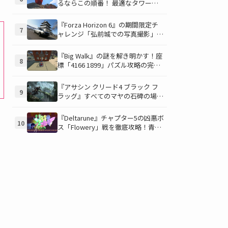
るならこの順番！ 最適なタワー攻
略順序と各タワーで解放される機能
について解説
『Forza Horizon 6』の期間限定チ
7
ャレンジ「弘前城での写真撮影」攻
略ガイド！クラシックスポーツカー
で日本の名城を駆け巡り、特別な報
『Big Walk』の謎を解き明かす！座
8
酬を手に入れよう！
標「4166 1899」パズル攻略の完全
ガイド、マップとアイテムを駆使し
て隠されたひょうたんを手に入れよ
『アサシン クリード4 ブラック フ
9
う！
ラッグ』すべてのマヤの石碑の場所
と座標が公開！銃弾を弾く特殊なマ
ヤの衣装を入手して海賊ライフを有
『Deltarune』チャプター5の凶悪ボ
10
利に進めよう！
ス「Flowery」戦を徹底攻略！青い
ギミックと仲間との連携が勝利の鍵
を握る！