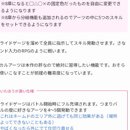
※8章になると□△◯×の固定色だったものを自由に変更でき
るようになります
※8章から分岐機能も追加されるのでアーツの中に5つのスキル
をセットできるようになります
ライドゲージを溜めて全員に指示してスキル発動させます。さな
ンド入力のRPGのように戦います。
カルアーツは本作の肝なので絶対に習得したい機能です。おそら
使いこなすことが前提の難易度になっています。
といたほうが良い仕様
アライドゲージはバトル開始時にフル充填されます。つまりバ
ルの度に好きなアーツを4〜5個発動できます
※これはネームドのエリア外に逃げても同じ効果がある（場所
によってできないこともある）
※やばくなったら外にでて仕切り直せる