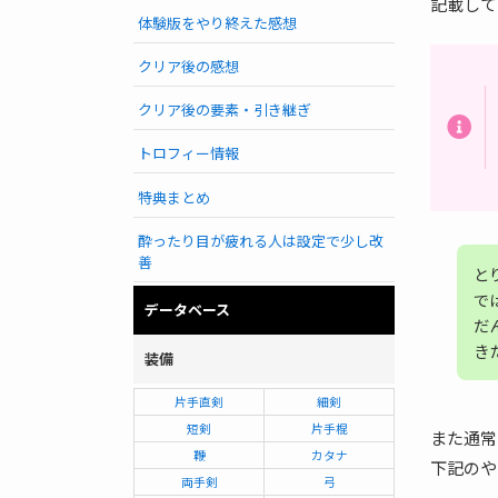
記載して
体験版をやり終えた感想
クリア後の感想
クリア後の要素・引き継ぎ
トロフィー情報
特典まとめ
酔ったり目が疲れる人は設定で少し改
善
と
で
データベース
だ
き
装備
片手直剣
細剣
短剣
片手棍
また通常
鞭
カタナ
下記のや
両手剣
弓