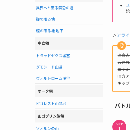
異界へと至る禁忌の道
礎の眠る地
礎の眠る地 地下
＞
アライ
中立領
注意点
トラッドゼクス城塞
ルされ
グモシード山道
ニッシ
味方ア
ヴォルトローム渓谷
キップ
オーク領
ピゴレスト山間地
バト
山ゴブリン族領
STEP
ゾオルンの山