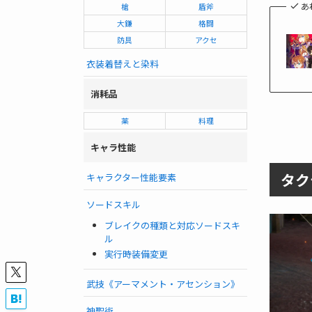
あ
槍
盾斧
大鎌
格闘
防具
アクセ
衣装着替えと染料
消耗品
薬
料理
キャラ性能
タク
キャラクター性能要素
ソードスキル
ブレイクの種類と対応ソードスキ
ル
実行時装備変更
武技《アーマメント・アセンション》
神聖術