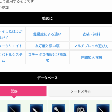
として運用するそうです
不参加
始めに
レイしたほうが
難易度による違い
衣装・染料
良い？
タークリエイト
友好度と添い寝
マルチプレイの遊び方
とバトルシステ
ステータス情報と状態異
仲間加入時期
ム
常
データベース
武器
ソードスキル