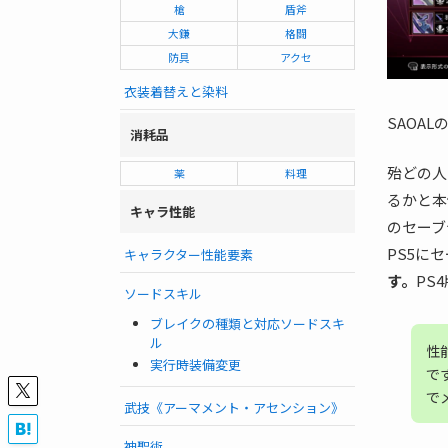
槍
盾斧
大鎌
格闘
防具
アクセ
衣装着替えと染料
SAOA
消耗品
殆どの人
薬
料理
るかと本
キャラ性能
のセーブ
PS5に
キャラクター性能要素
す。
PS
ソードスキル
ブレイクの種類と対応ソードスキ
ル
性
実行時装備変更
で
で
武技《アーマメント・アセンション》
神聖術