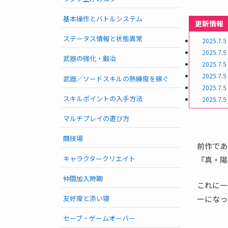
基本操作とバトルシステム
更新情報
ステータス情報と状態異常
2025.7.5
2025.7.5
武器の強化・鍛冶
2025.7.5
2025.7.5
武器／ソードスキルの熟練度を稼ぐ
2025.7.5
スキルポイントの入手方法
2025.7.5
マルチプレイの遊び方
闘技場
前作であ
キャラクタークリエイト
『真・陽
仲間加入時期
これに一
ーになっ
友好度と添い寝
セーブ・ゲームオーバー