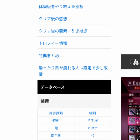
体験版をやり終えた感想
クリア後の感想
クリア後の要素・引き継ぎ
トロフィー情報
特典まとめ
『真
酔ったり目が疲れる人は設定で少し改
善
データベース
装備
片手直剣
細剣
短剣
片手棍
鞭
カタナ
両手剣
弓