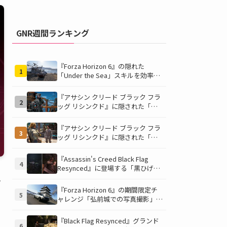
GNR週間ランキング
『Forza Horizon 6』の隠れた
1
「Under the Sea」スキルを効率的
に獲得する方法！チャレンジクリア
の鍵は伊東の海藻養殖場にあり！
『アサシン クリード ブラック フラ
2
ッグ リシンクド』に隠された「黒
ひげの財宝」の謎を解き明かす！海
底洞窟の危険を乗り越え、伝説の報
『アサシン クリード ブラック フラ
3
酬を手に入れよう
ッグ リシンクド』に隠された「修
復可能な宝の地図」全5種を徹底解
説！伝説のアイテムや新衣装を手に
『Assassin's Creed Black Flag
4
入れるための「地図の断片」入手方
Resynced』に登場する「黒ひげの
法と修復のコツを紹介！
財宝」の場所と入手方法を徹底解
陽
説！隠された財宝を見つけよう！
『Forza Horizon 6』の期間限定チ
5
ャレンジ「弘前城での写真撮影」攻
略ガイド！クラシックスポーツカー
で日本の名城を駆け巡り、特別な報
『Black Flag Resynced』グランド
6
酬を手に入れよう！