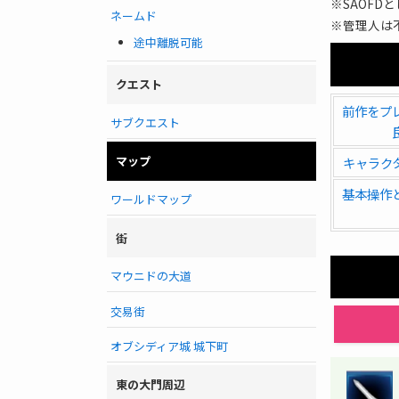
※SAOFD
ネームド
※管理人は
途中離脱可能
クエスト
前作をプ
サブクエスト
マップ
キャラク
基本操作
ワールドマップ
街
マウニドの大道
交易街
オブシディア城 城下町
東の大門周辺