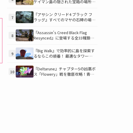
ケイマン島の隠された宝箱の場所を
徹底解説！秘密の「酔っ払いルー
ト」でしか到達できないお宝も明ら
『アサシン クリード4 ブラック フ
7
かに
ラッグ』すべてのマヤの石碑の場所
と座標が公開！銃弾を弾く特殊なマ
ヤの衣装を入手して海賊ライフを有
『Assassin's Creed Black Flag
8
利に進めよう！
Resynced』に登場する全33種類の
衣装が公開！海賊とアサシンのスタ
イルを自由にカスタマイズ！
『Big Walk』で効率的に島を探索す
9
るならこの順番！ 最適なタワー攻
略順序と各タワーで解放される機能
について解説
『Deltarune』チャプター5の凶悪ボ
10
ス「Flowery」戦を徹底攻略！青い
ギミックと仲間との連携が勝利の鍵
を握る！