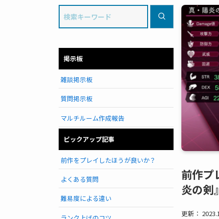
掲示板
雑談掲示板
質問掲示板
マルチルーム作成報告
ピックアップ記事
前作をプレイしたほうが良いか？
前作プ
よくある質問
炎の剣
難易度による違い
更新： 2023.1
ランク上げのコツ