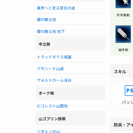
異界へと至る禁忌の道
片手直剣
礎の眠る地
礎の眠る地 地下
中立領
両手剣
トラッドゼクス城塞
グモシード山道
スキル
ヴォルトローム渓谷
オーク領
パッ
ピゴレスト山間地
山ゴブリン族領
防具・ア
ゾオルンの山