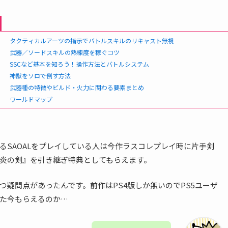
タクティカルアーツの指示でバトルスキルのリキャスト無視
武器／ソードスキルの熟練度を稼ぐコツ
SSCなど基本を知ろう！操作方法とバトルシステム
神獣をソロで倒す方法
武器種の特徴やビルド・火力に関わる要素まとめ
ワールドマップ
るSAOALをプレイしている人は今作ラスコレプレイ時に片手剣
炎の剣』を引き継ぎ特典としてもらえます。
つ疑問点があったんです。前作はPS4版しか無いのでPS5ユーザ
た今もらえるのか…