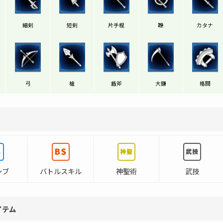
細剣
短剣
片手棍
鞭
カタナ
弓
槍
盾斧
大鎌
格闘
シブ
バトルスキル
神聖術
武技
イテム